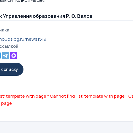
Управления образования Р.Ю. Валов
ылка
mouoslog.ru/news1519
 ссылкой
к списку
ist' template with page ''
Cannot find 'list' template with page ''
Ca
 page ''