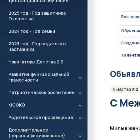
Дистанционное обучение
2025 год - Год защитника
Все ново
Отечества
Обучение
2024 год - Год семьи
Создание
2023 год - Год педагога и
наставника
Талантл
Навигаторы Детства 2,0
Объяв
Развитие функциональной
грамотности
6 марта 2012
Патриотическое воспитание
С Ме
МСОКО
Родительское просвещение
Милые жен
Дополнительное
(персонифицированное)