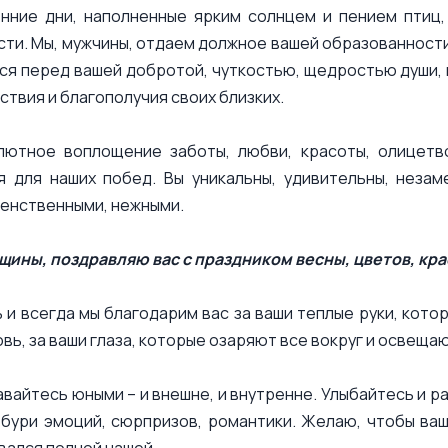
нние дни, наполненные ярким солнцем и пением птиц,
ти. Мы, мужчины, отдаем должное вашей образованности
ся перед вашей добротой, чуткостью, щедростью души,
ствия и благополучия своих близких.
лютное воплощение заботы, любви, красоты, олицетв
я для наших побед. Вы уникальны, удивительны, неза
женственными, нежными.
ины, поздравляю вас с праздником весны, цветов, крас
 и всегда мы благодарим вас за ваши теплые руки, кото
овь, за ваши глаза, которые озаряют все вокруг и освеща
авайтесь юными – и внешне, и внутренне. Улыбайтесь и р
 бури эмоций, сюрпризов, романтики. Желаю, чтобы ваш
вался полной чашей.