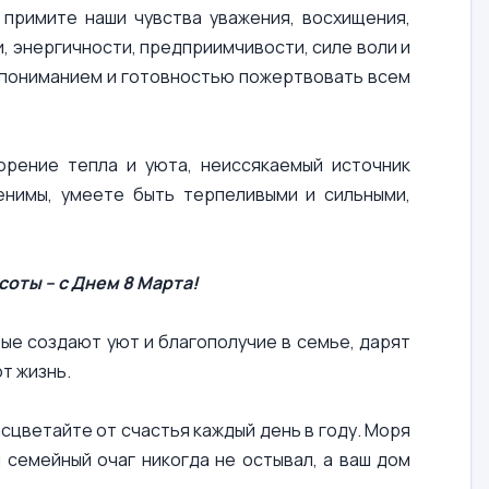
 примите наши чувства уважения, восхищения,
, энергичности, предприимчивости, силе воли и
 пониманием и готовностью пожертвовать всем
орение тепла и уюта, неиссякаемый источник
менимы, умеете быть терпеливыми и сильными,
оты – с Днем 8 Марта!
рые создают уют и благополучие в семье, дарят
ют жизнь.
асцветайте от счастья каждый день в году. Моря
 семейный очаг никогда не остывал, а ваш дом