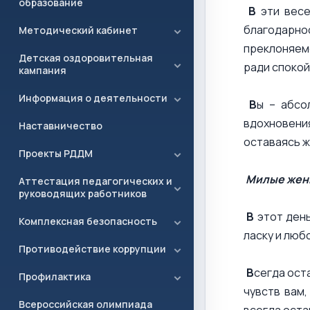
образование
В
эти весе
благодарнос
Методический кабинет
преклоняем
Детская оздоровительная
ради спокой
кампания
Информация о деятельности
В
ы – абсо
вдохновени
Наставничество
оставаясь 
Проекты РДДМ
Милые женщ
Аттестация педагогических и
руководящих работников
В
этот день
Комплексная безопасность
ласку и люб
Противодействие коррупции
В
сегда ост
Профилактика
чувств вам,
Всероссийская олимпиада
всегда оста