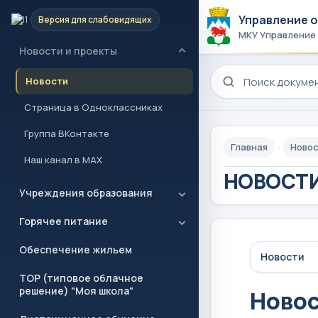
Управление 
Версия для слабовидящих
Главная
МКУ Управление
Новости и проекты
Поиск по сайту
Новости
Страница в Одноклассниках
Группа ВКонтакте
Главная
Новос
Наш канал в MAX
НОВОСТИ
Учреждения образования
Горячее питание
Обеспечение жильем
Новости
ТОР (типовое облачное
решение) "Моя школа"
Ново