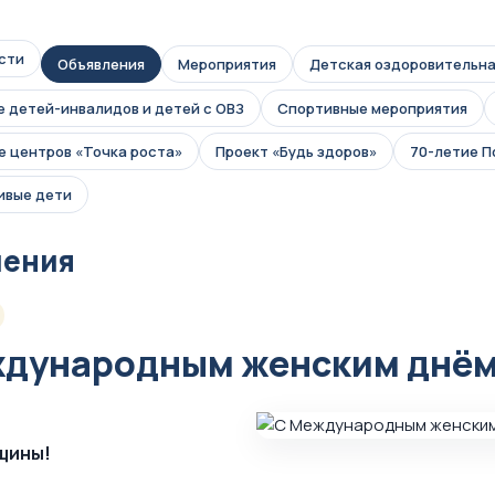
сти
Объявления
Мероприятия
Детская оздоровительна
 детей-инвалидов и детей с ОВЗ
Спортивные мероприятия
 центров «Точка роста»
Проект «Будь здоров»
70-летие 
ивые дети
ления
ждународным женским днём
щины!