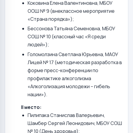
Коковина Елена Валентиновна, МБОУ
ООШ № 9 (внеклассное мероприятие
«Страна порядка»);
Бессонова Татьяна Семеновна, МБОУ
СОШ № 10 (классный час «Я среди
людей»);
Голомолзина Светлана Юрьевна, МАОУ
Лицей № 17 (методическая разработка в
форме пресс-конференции по
профилактике алкоголизма
«Алкоголизация молодежи – гибель
нации»).
II место:
Пилипака Станислав Валерьевич,
Шамбер Сергей Леонидович, МБОУ СОШ
№ 10 (День здоровья);