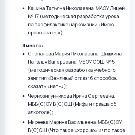
Кашина Татьяна Николаевна, МАОУ Лицей
№ 17 (методическая разработка урока
по профилактике наркомании «Имею
право знать!»).
III место:
Степанова Мария Николаевна, Шишкина
Наталья Валерьевна, МБОУ СОШ № 5
(методическая разработка учебного
занятия «Вежливый отказ: 6 способов
сказать «нет»»);
Чернозипунникова Ирина Сергеевна,
МБВ(С)ОУ В(С)ОШ (Мифы и правда об
алкоголе);
Михеева Марина Васильевна, МБВ(С)ОУ
В(С)ОШ (Что такое «хорошо» и что такое