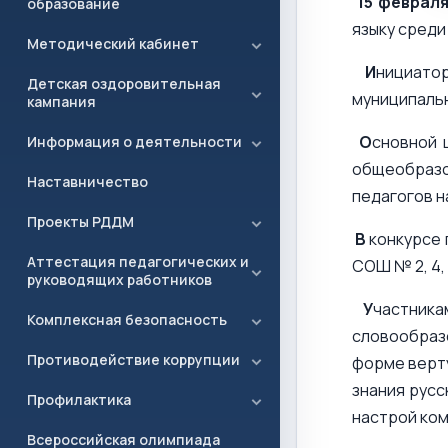
15 февраля
образование
языку среди
Методический кабинет
И
нициато
Детская оздоровительная
муниципальн
кампания
О
сновной 
Информация о деятельности
общеобразо
Наставничество
педагогов н
Проекты РДДМ
В
конкурсе 
Аттестация педагогических и
СОШ № 2, 4,
руководящих работников
У
частник
Комплексная безопасность
словообразо
Противодействие коррупции
форме верту
знания русс
Профилактика
настрой ком
Всероссийская олимпиада