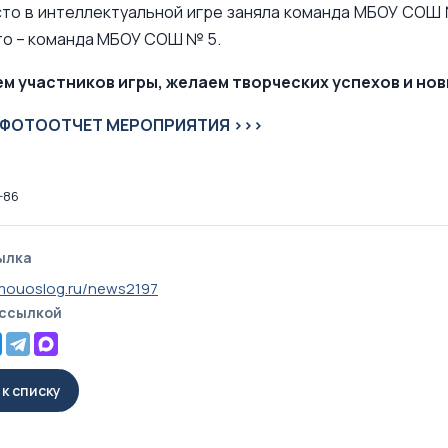
то в интеллектуальной игре заняла команда МБОУ СОШ 
то – команда МБОУ СОШ № 5.
м участников игры, желаем творческих успехов и нов
ФОТООТЧЕТ МЕРОПРИЯТИЯ >>>
-86
ылка
mouoslog.ru/news2197
 ссылкой
к списку