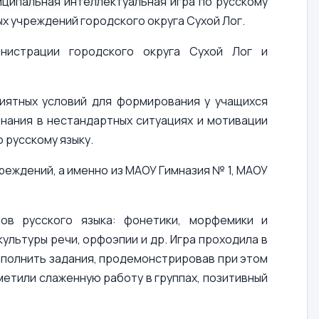
ципальная интеллектуальная игра по русскому
х учреждений городского округа Сухой Лог.
инистрации городского округа Сухой Лог и
иятных условий для формирования у учащихся
нания в нестандартных ситуациях и мотивации
 русскому языку.
реждений, а именно из МАОУ Гимназия № 1, МАОУ
ов русского языка: фонетики, морфемики и
ультуры речи, орфоэпии и др. Игра проходила в
ыполнить задания, продемонстрировав при этом
метили слаженную работу в группах, позитивный