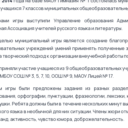
 2014
года на базе МАОУ Гимназия № 1 состоялась муни
 учащихся 7 классов муниципальных общеобразовательны
рами игры выступили Управление образования Адм
ая Ассоциация учителей русского языка и литературы.
целью муниципальный игры является создание благопр
вательных учреждений умений применять полученные з
а творческий подход к организации внеучебной работы по
приняли участие учащиеся из 9 общеобразовательных уч
 МБОУ СОШ № 3, 5, 7, 10, ООШ № 9, МАОУ Лицей № 17.
ам игры были предложены задания из разных раздел
вания, орфографии, пунктуации, фразеологии, лексики, к
шки. Ребята должны были в течение нескольких минут в
кого языка в необычной для них ситуации. Члены жюри от
анд, активность, чувство юмора, доброжелательность.