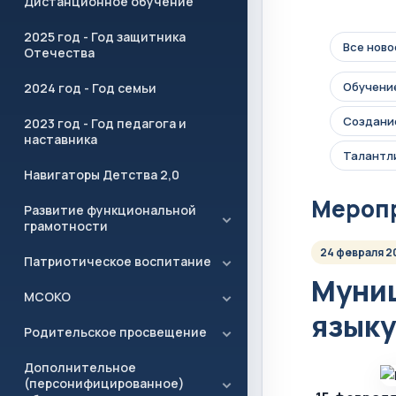
Дистанционное обучение
2025 год - Год защитника
Все ново
Отечества
Обучение
2024 год - Год семьи
Создание
2023 год - Год педагога и
наставника
Талантл
Навигаторы Детства 2,0
Мероп
Развитие функциональной
грамотности
24 февраля 2
Патриотическое воспитание
Муниц
МСОКО
языку
Родительское просвещение
Дополнительное
(персонифицированное)