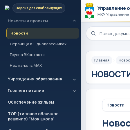
Управление 
Версия для слабовидящих
Главная
МКУ Управление
Новости и проекты
Поиск по сайту
Новости
Страница в Одноклассниках
Группа ВКонтакте
Главная
Новос
Наш канал в MAX
НОВОСТИ
Учреждения образования
Горячее питание
Обеспечение жильем
Новости
ТОР (типовое облачное
решение) "Моя школа"
Ново