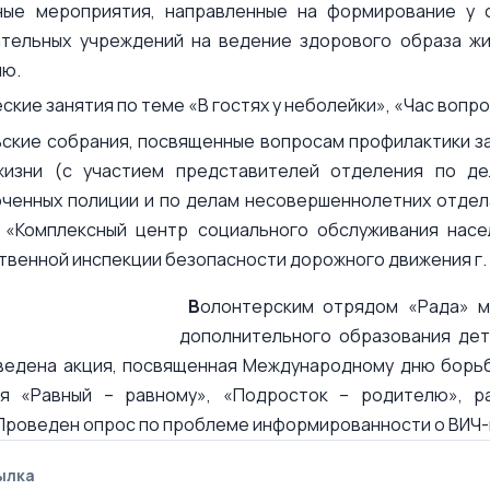
ные мероприятия, направленные на формирование у 
тельных учреждений на ведение здорового образа жи
ию.
ские занятия по теме «В гостях у неболейки», «Час вопро
ские собрания, посвященные вопросам профилактики з
жизни (с участием представителей отделения по де
ченных полиции и по делам несовершеннолетних отдела
«Комплексный центр социального обслуживания насе
твенной инспекции безопасности дорожного движения г. 
В
олонтерским отрядом «Рада» м
дополнительного образования де
ведена акция, посвященная Международному дню борьб
я «Равный – равному», «Подросток – родителю», р
Проведен опрос по проблеме информированности о ВИЧ-
ылка