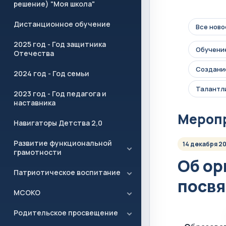
решение) "Моя школа"
Дистанционное обучение
Все ново
2025 год - Год защитника
Обучение
Отечества
Создание
2024 год - Год семьи
Талантл
2023 год - Год педагога и
наставника
Мероп
Навигаторы Детства 2,0
Развитие функциональной
14 декабря 20
грамотности
Об ор
Патриотическое воспитание
посвя
МСОКО
Родительское просвещение