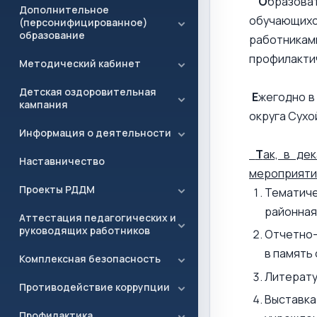
О
бразова
Дополнительное
обучающих
(персонифицированное)
образование
работникам
профилакти
Методический кабинет
Детская оздоровительная
Е
жегодно в
кампания
округа Сухо
Информация о деятельности
Т
ак, в де
Наставничество
мероприяти
Проекты РДДМ
Тематиче
районная
Аттестация педагогических и
руководящих работников
Отчетно-
в память
Комплексная безопасность
Литерату
Противодействие коррупции
Выставк
Профилактика