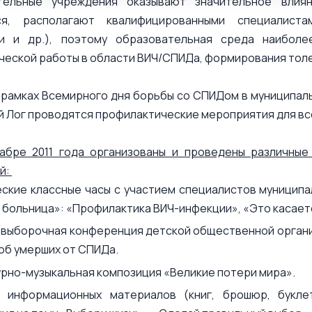
тельные учреждения оказывают значительное влия
ся, располагают квалифицированными специалистам
и и др.), поэтому образовательная среда наибол
ческой работы в области ВИЧ/СПИДа, формирования тол
 рамках Всемирного дня борьбы со СПИДом в муниципал
й Лог проводятся профилактические мероприятия для вс
кабре 2011 года организованы и проведены различны
й:
ские классные часы с участием специалистов муницип
 больница»: «Профилактика ВИЧ-инфекции», «Это касается
выборочная конференция детской общественной органи
 об умерших от СПИДа.
рно-музыкальная композиция «Великие потери мира».
а информационных материалов (книг, брошюр, букле