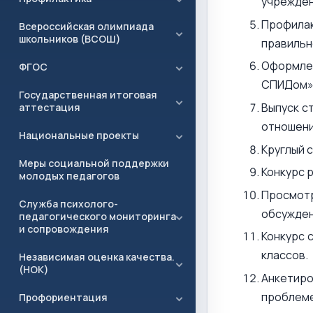
учрежден
Профила
Всероссийская олимпиада
школьников (ВСОШ)
правильн
Оформле
ФГОС
СПИДом»
Государственная итоговая
Выпуск с
аттестация
отношени
Национальные проекты
Круглый 
Меры социальной поддержки
Конкурс 
молодых педагогов
Просмот
Служба психолого-
обсужде
педагогического мониторинга
и сопровождения
Конкурс 
классов.
Независимая оценка качества.
(НОК)
Анкетиро
проблеме
Профориентация