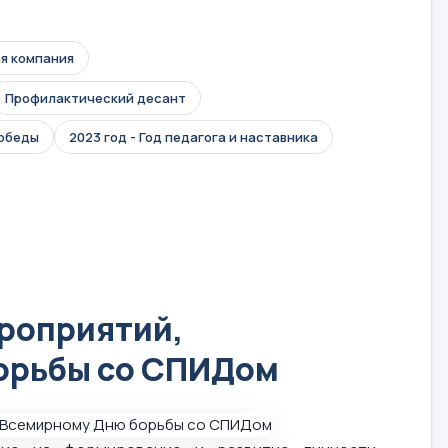
я компания
Профилактический десант
Победы
2023 год - Год педагога и наставника
ероприятий,
орьбы со СПИДом