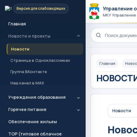
Управление 
Версия для слабовидящих
МКУ Управление
Главная
Поиск по сайту
Новости и проекты
Новости
Страница в Одноклассниках
Главная
Новос
Группа ВКонтакте
НОВОСТИ
Наш канал в MAX
Учреждения образования
Горячее питание
Новости
Обеспечение жильем
Ново
ТОР (типовое облачное