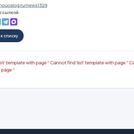
mouoslog.ru/news1329
 ссылкой
к списку
ist' template with page ''
Cannot find 'list' template with page ''
Ca
 page ''