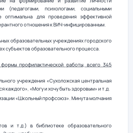
ние на формирование и развитие личности
и (педагогами, психологами, социальными
ее оптимальна для проведения эффективной
ерантного отношения к ВИЧ-инфицированным.
ьных образовательных учреждениях городского
ех субъектов образовательного процесса.
е формы профилактической работы, всего 345
ального учреждения «Сухоложская центральная
 каждого», «Могу и хочу быть здоровым» и т.д.
зации «Школьный профсоюз». Минута молчания
тов и т.д.) в библиотеке образовательного