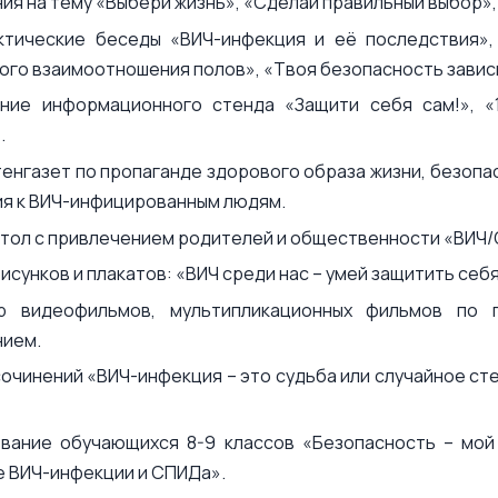
ия на тему «Выбери жизнь», «Сделай правильный выбор», 
ктические беседы «ВИЧ-инфекция и её последствия»,
ого взаимоотношения полов», «Твоя безопасность зависи
ние информационного стенда «Защити себя сам!», «
.
тенгазет по пропаганде здорового образа жизни, безоп
я к ВИЧ-инфицированным людям.
стол с привлечением родителей и общественности «ВИЧ/
рисунков и плакатов: «ВИЧ среди нас – умей защитить себ
р видеофильмов, мультипликационных фильмов по 
нием.
сочинений «ВИЧ-инфекция – это судьба или случайное ст
вание обучающихся 8-9 классов «Безопасность – мой 
 ВИЧ-инфекции и СПИДа».