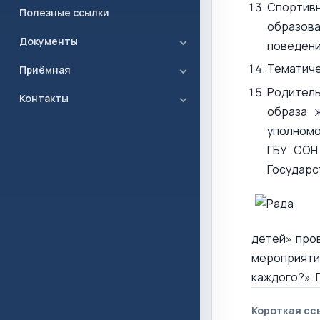
Спортив
Полезные ссылки
образова
Документы
поведен
Тематиче
Приёмная
Родитель
Контакты
образа 
уполномо
ГБУ СОН 
Государс
детей» про
мероприяти
каждого?». 
Короткая сс