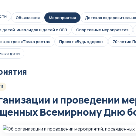
сти
Объявления
Мероприятия
Детская оздоровительна
 детей-инвалидов и детей с ОВЗ
Спортивные мероприятия
 центров «Точка роста»
Проект «Будь здоров»
70-летие 
ивые дети
риятия
11
ганизации и проведении м
щенных Всемирному Дню б