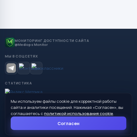
МОНИТОРИНГ ДОСТУПНОСТИ САЙТА
@Mediops Monitor
МЫ В СОЦСЕТЯХ
СТАТИСТИКА
Мы используем файлы cookie для корректной работы
© 2026 Управление образования Администрации МО
сайта и аналитики посещений. Нажимая «Согласен», вы
Сухой Лог
соглашаетесь с
политикой использования cookie
.
624800, Свердловская область, г. Сухой Лог, ул. Кирова, дом 7
Согласен
8 (34373) 4-33-85
info@mouoslog.ru
Политика cookie