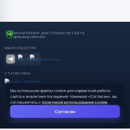
МОНИТОРИНГ ДОСТУПНОСТИ САЙТА
@Mediops Monitor
МЫ В СОЦСЕТЯХ
СТАТИСТИКА
Мы используем файлы cookie для корректной работы
© 2026 Управление образования Администрации МО
сайта и аналитики посещений. Нажимая «Согласен», вы
Сухой Лог
соглашаетесь с
политикой использования cookie
.
624800, Свердловская область, г. Сухой Лог, ул. Кирова, дом 7
Согласен
8 (34373) 4-33-85
info@mouoslog.ru
Политика cookie