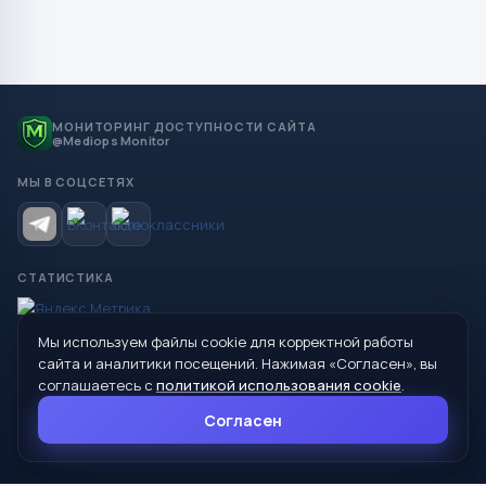
МОНИТОРИНГ ДОСТУПНОСТИ САЙТА
@Mediops Monitor
МЫ В СОЦСЕТЯХ
СТАТИСТИКА
Мы используем файлы cookie для корректной работы
© 2026 Управление образования Администрации МО
сайта и аналитики посещений. Нажимая «Согласен», вы
Сухой Лог
соглашаетесь с
политикой использования cookie
.
624800, Свердловская область, г. Сухой Лог, ул. Кирова, дом 7
Согласен
8 (34373) 4-33-85
info@mouoslog.ru
Политика cookie