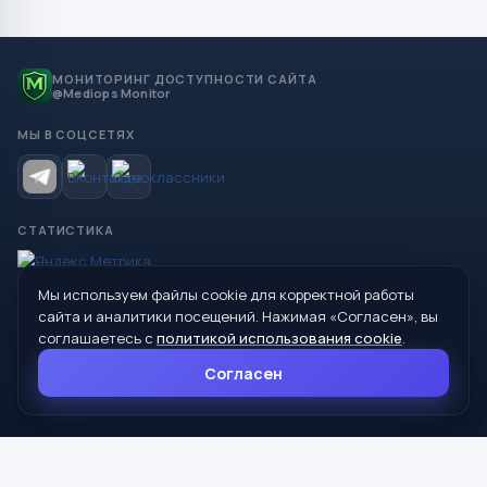
МОНИТОРИНГ ДОСТУПНОСТИ САЙТА
@Mediops Monitor
МЫ В СОЦСЕТЯХ
СТАТИСТИКА
Мы используем файлы cookie для корректной работы
© 2026 Управление образования Администрации МО
сайта и аналитики посещений. Нажимая «Согласен», вы
Сухой Лог
соглашаетесь с
политикой использования cookie
.
624800, Свердловская область, г. Сухой Лог, ул. Кирова, дом 7
Согласен
8 (34373) 4-33-85
info@mouoslog.ru
Политика cookie