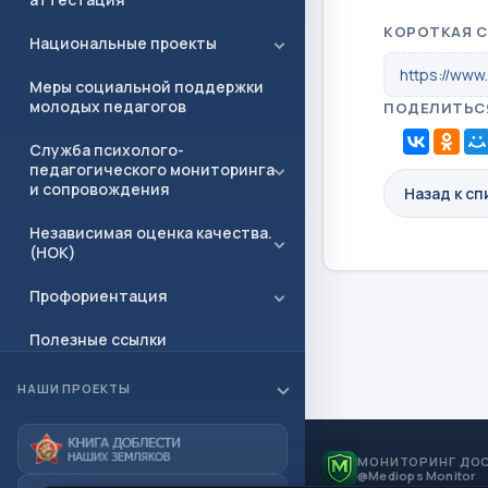
КОРОТКАЯ 
Национальные проекты
https://www
Меры социальной поддержки
молодых педагогов
ПОДЕЛИТЬС
Служба психолого-
педагогического мониторинга
и сопровождения
Назад к с
Независимая оценка качества.
(НОК)
Профориентация
Полезные ссылки
Документы
НАШИ ПРОЕКТЫ
Приёмная
МОНИТОРИНГ ДО
Контакты
@Mediops Monitor