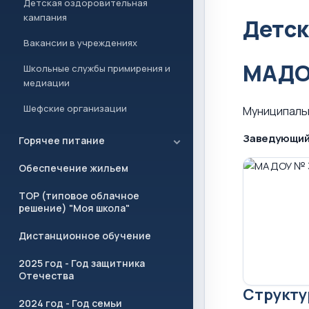
Детская оздоровительная
кампания
Детск
Вакансии в учреждениях
МАДО
Школьные службы примирения и
медиации
Шефские организации
Муниципаль
Заведующий
Горячее питание
Обеспечение жильем
ТОР (типовое облачное
решение) "Моя школа"
Дистанционное обучение
2025 год - Год защитника
Отечества
Структу
2024 год - Год семьи