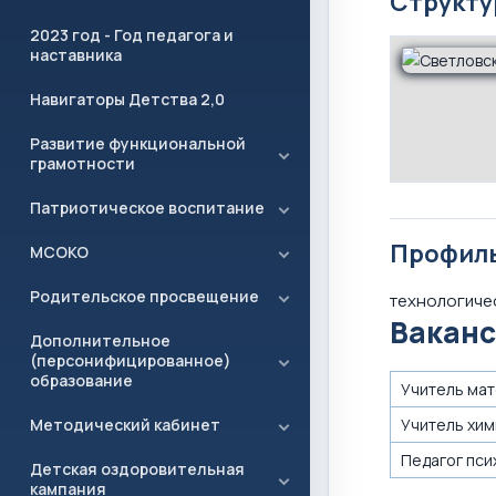
Структу
2023 год - Год педагога и
наставника
Навигаторы Детства 2,0
Развитие функциональной
грамотности
Патриотическое воспитание
Профил
МСОКО
Родительское просвещение
технологиче
Ваканс
Дополнительное
(персонифицированное)
образование
Учитель ма
Методический кабинет
Учитель хим
Педагог пси
Детская оздоровительная
кампания