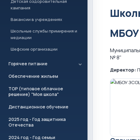
Детская оздоровительная
кампания
Школы
Вакансии в учреждениях
МБОУ
Школьные службы примирения и
медиации
Шефские организации
Муниципаль
№ 8"
Горячее питание
Директор:
П
Обеспечение жильем
ТОР (типовое облачное
решение) "Моя школа"
Дистанционное обучение
2025 год - Год защитника
Отечества
2024 год - Год семьи