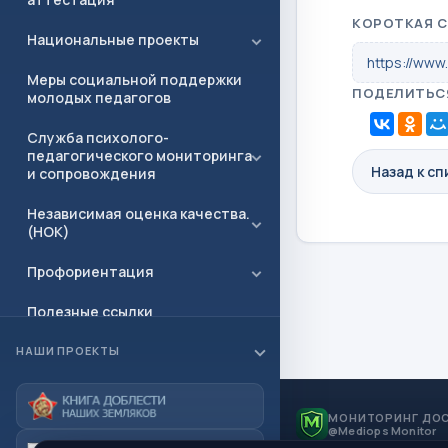
КОРОТКАЯ 
Национальные проекты
https://www
Меры социальной поддержки
ПОДЕЛИТЬС
молодых педагогов
Служба психолого-
педагогического мониторинга
Назад к с
и сопровождения
Независимая оценка качества.
(НОК)
Профориентация
Полезные ссылки
Документы
НАШИ ПРОЕКТЫ
Приёмная
МОНИТОРИНГ ДО
Контакты
@Mediops Monitor