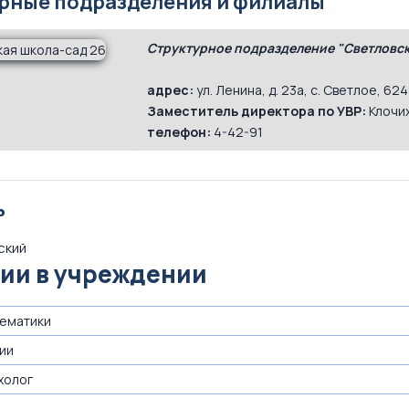
рные подразделения и филиалы
Структурное подразделение "Светловск
адрес:
ул. Ленина, д. 23а, с. Светлое, 6
Заместитель директора по УВР:
Клочи
телефон:
4-42-91
ь
ский
ии в учреждении
тематики
ии
холог