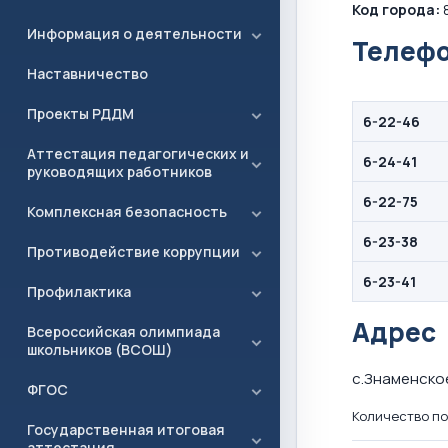
Код города:
8
Информация о деятельности
Телефо
Наставничество
Проекты РДДМ
6-22-46
Аттестация педагогических и
6-24-41
руководящих работников
6-22-75
Комплексная безопасность
6-23-38
Противодействие коррупции
6-23-41
Профилактика
Адрес
Всероссийская олимпиада
школьников (ВСОШ)
с.Знаменское,
ФГОС
Количество по
Государственная итоговая
аттестация