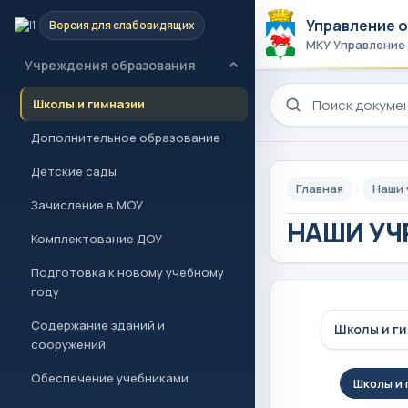
Управление 
Версия для слабовидящих
Новости и проекты
МКУ Управление
Учреждения образования
Поиск по сайту
Школы и гимназии
Дополнительное образование
Детские сады
Главная
Наши
Зачисление в МОУ
НАШИ УЧ
Комплектование ДОУ
Подготовка к новому учебному
году
Содержание зданий и
Школы и г
сооружений
Обеспечение учебниками
Школы и 