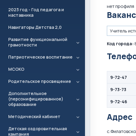
нет профиля
2023 год - Год педагога и
Ваканс
наставника
Навигаторы Детства 2,0
Учитель ист
Развитие функциональной
Код города:
8
грамотности
Телефо
Патриотическое воспитание
МСОКО
9-72-47
Родительское просвещение
9-73-73
Дополнительное
(персонифицированное)
9-72-46
образование
Адрес
Методический кабинет
Детская оздоровительная
с.Филатовско
кампания