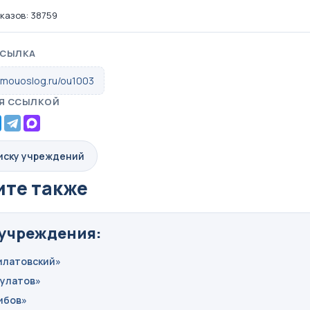
казов: 38759
ССЫЛКА
.mouoslog.ru/ou1003
Я ССЫЛКОЙ
писку учреждений
те также
учреждения:
илатовский»
булатов»
ибов»