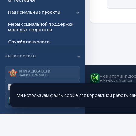
Национальные проекты
Меры социальной поддержки
молодых педагогов
Служба психолого-
педагогического мониторинга
и сопровождения
НАШИ ПРОЕКТЫ
Независимая оценка качества.
(НОК)
МОНИТОРИНГ ДО
@Mediops Monitor
Профориентация
Полезные ссылки
Мы используем файлы cookie для корректной работы сай
Документы
Приёмная
Контакты