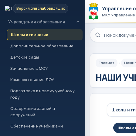
Управление 
Версия для слабовидящих
Новости и проекты
МКУ Управление
Учреждения образования
Поиск по сайту
Школы и гимназии
Дополнительное образование
Детские сады
Главная
Наши
Зачисление в МОУ
НАШИ УЧ
Комплектование ДОУ
Подготовка к новому учебному
году
Содержание зданий и
Школы и г
сооружений
Обеспечение учебниками
Школы и 