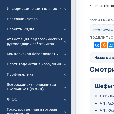
Количество по
Информация о деятельности
Наставничество
КОРОТКАЯ 
Проекты РДДМ
https://www
ПОДЕЛИТЬС
Аттестация педагогических и
руководящих работников
Комплексная безопасность
Назад к с
Противодействие коррупции
Смотри
Профилактика
Всероссийская олимпиада
Шефы 
школьников (ВСОШ)
СХК «Ф
ФГОС
ЧП «Ак
Государственная итоговая
ЧП «Юс
аттестация