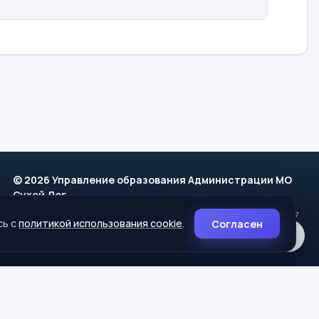
© 2026 Управление образования Администрации МО
Сухой Лог
624800, Свердловская область, г. Сухой Лог, ул. Кирова, дом 7
сь с
политикой использования cookie
.
Согласен
8 (34373) 4-33-85
info@mouoslog.ru
Политика cookie