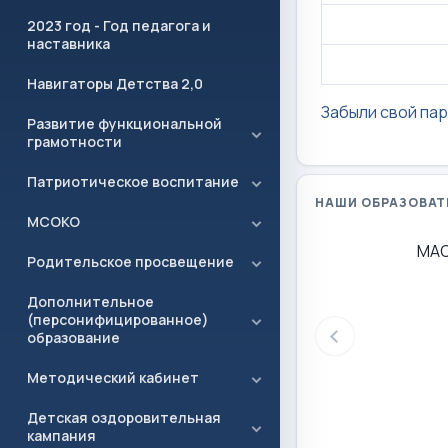
2023 год - Год педагога и
наставника
Навигаторы Детства 2,0
Забыли свой па
Развитие функциональной
грамотности
Патриотическое воспитание
НАШИ ОБРАЗОВАТ
МСОКО
МАО
Родительское просвещение
Дополнительное
(персонифицированное)
образование
Методический кабинет
Детская оздоровительная
кампания