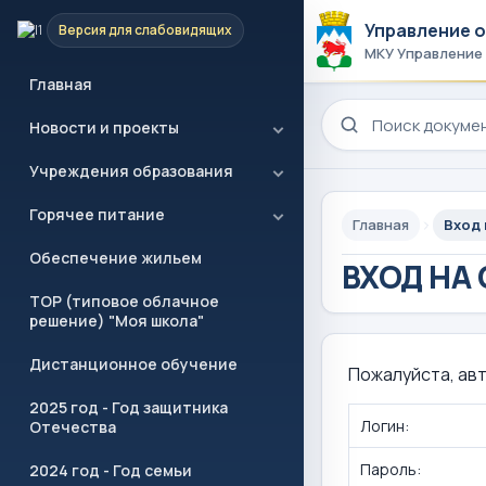
Управление 
Версия для слабовидящих
МКУ Управление
Главная
Поиск по сайту
Новости и проекты
Учреждения образования
Горячее питание
Главная
Вход 
Обеспечение жильем
ВХОД НА
ТОР (типовое облачное
решение) "Моя школа"
Дистанционное обучение
Пожалуйста, ав
2025 год - Год защитника
Логин:
Отечества
Пароль:
2024 год - Год семьи