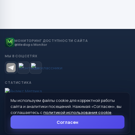
МОНИТОРИНГ ДОСТУПНОСТИ САЙТА
@Mediops Monitor
МЫ В СОЦСЕТЯХ
СТАТИСТИКА
Мы используем файлы cookie для корректной работы
© 2026 Управление образования Администрации МО
сайта и аналитики посещений. Нажимая «Согласен», вы
Сухой Лог
соглашаетесь с
политикой использования cookie
.
624800, Свердловская область, г. Сухой Лог, ул. Кирова, дом 7
Согласен
8 (34373) 4-33-85
info@mouoslog.ru
Политика cookie