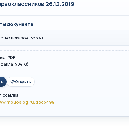
ервоклассников 26.12.2019
ты документа
ство показов:
33641
йла:
PDF
 файла:
594 Кб
ть
Открыть
я ссылка:
www.mouoslog.ru/doc5499