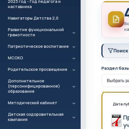
2023 год - Год педагога и
наставника
Навигаторы Детства 2,0
Вс
на
Развитие функциональной
грамотности
Патриотическое воспитание
Поиск
МСОКО
Раздел баз
Родительское просвещение
Дополнительное
(персонифицированное)
образование
Методический кабинет
Дата пу
Детская оздоровительная
П
кампания
у