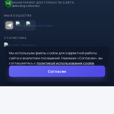
МОНИТОРИНГ ДОСТУПНОСТИ САЙТА
@Mediops Monitor
МЫ В СОЦСЕТЯХ
СТАТИСТИКА
Мы используем файлы cookie для корректной работы
© 2026 Управление образования Администрации МО
сайта и аналитики посещений. Нажимая «Согласен», вы
Сухой Лог
соглашаетесь с
политикой использования cookie
.
624800, Свердловская область, г. Сухой Лог, ул. Кирова, дом 7
Согласен
8 (34373) 4-33-85
info@mouoslog.ru
Политика cookie