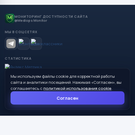
МОНИТОРИНГ ДОСТУПНОСТИ САЙТА
@Mediops Monitor
МЫ В СОЦСЕТЯХ
СТАТИСТИКА
Мы используем файлы cookie для корректной работы
© 2026 Управление образования Администрации МО
сайта и аналитики посещений. Нажимая «Согласен», вы
Сухой Лог
соглашаетесь с
политикой использования cookie
.
624800, Свердловская область, г. Сухой Лог, ул. Кирова, дом 7
Согласен
8 (34373) 4-33-85
info@mouoslog.ru
Политика cookie