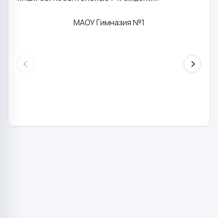
МАОУ Гимназия №1
МАОУ СО