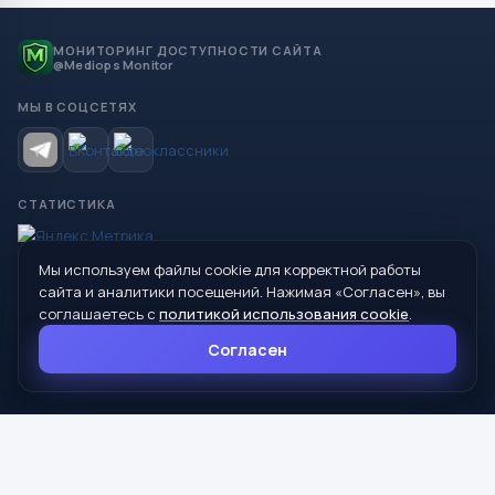
МОНИТОРИНГ ДОСТУПНОСТИ САЙТА
@Mediops Monitor
МЫ В СОЦСЕТЯХ
СТАТИСТИКА
Мы используем файлы cookie для корректной работы
© 2026 Управление образования Администрации МО
сайта и аналитики посещений. Нажимая «Согласен», вы
Сухой Лог
соглашаетесь с
политикой использования cookie
.
624800, Свердловская область, г. Сухой Лог, ул. Кирова, дом 7
Согласен
8 (34373) 4-33-85
info@mouoslog.ru
Политика cookie