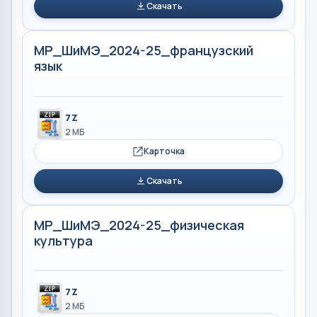
Скачать
МР_ШиМЭ_2024-25_французский
язык
7Z
2 МБ
Карточка
Скачать
МР_ШиМЭ_2024-25_физическая
культура
7Z
2 МБ