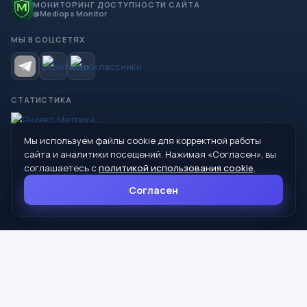
МОНИТОРИНГ ДОСТУПНОСТИ САЙТА
@Mediops Monitor
МЫ В СОЦСЕТЯХ
СТАТИСТИКА
Мы используем файлы cookie для корректной работы
© 2026 Управление образования Администрации МО
сайта и аналитики посещений. Нажимая «Согласен», вы
Сухой Лог
соглашаетесь с
политикой использования cookie
.
624800, Свердловская область, г. Сухой Лог, ул. Кирова, дом 7
Согласен
8 (34373) 4-33-85
info@mouoslog.ru
Политика cookie