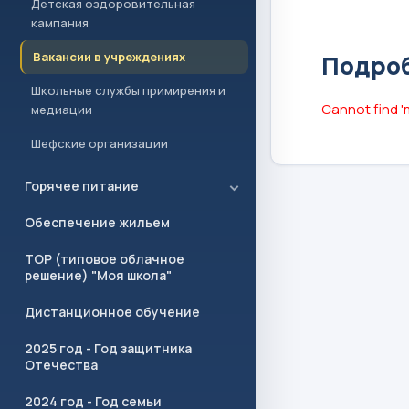
Детская оздоровительная
кампания
Вакансии в учреждениях
Подроб
Школьные службы примирения и
Cannot find '
медиации
Шефские организации
Горячее питание
Обеспечение жильем
ТОР (типовое облачное
решение) "Моя школа"
Дистанционное обучение
2025 год - Год защитника
Отечества
2024 год - Год семьи