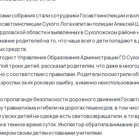
ами собрания стали сотрудники Госавтоинспекции и вол
осавтоинспекции Сухого Лога капитан полиции Алексей Ш
рдловской области и выявленных в Сухоложском районе н
мание родителей на то, что чаще всего дети попадают в
ых средств.
тодист Управления Образования Администрации ГО Сухой
пой троих детей, рассказал родителям, что даже в мног
но с соответствии с правилами. Родители посмотрели об
взрослых за их роковую ошибку, а именно неиспользован
о пропаганде безопасности дорожного движения Госавт
у травматизма и гибели на дорогах пешеходов, в том чис
 у всех детей на одежде есть световозвращатели, в то 
 в темное время суток. Инспектор обратила внимание ро
мером своим детям и главными учителями.