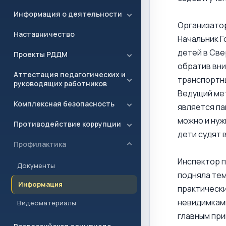
Информация о деятельности
Организатор
Наставничество
Начальник Г
детей в Све
Проекты РДДМ
обратив вни
Аттестация педагогических и
транспортн
руководящих работников
Ведущий ме
Комплексная безопасность
является па
можно и нуж
Противодействие коррупции
дети судят 
Профилактика
Инспектор п
Документы
подняла тем
Информация
практически
невидимками
Видеоматериалы
главным при