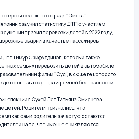
онтеры вожатского отряда "Омега".
ехонин озвучил статистику ДТП с участием
арушений правил перевозки детей в 2022 году,
 дорожные аварии в качестве пассажиров
 Лог Тимур Сайфутдинов, который также
одетных семьях перевозить детей в автомобиле
разовательный фильм "Суд", в сюжете которого
ие детского автокресла и ремней безопасности.
оинспекции г.Сухой Лог Татьяна Смирнова
ле детей. Родители признались, что
время как сами родители зачастую остаются
дителей на то, что именно они являются