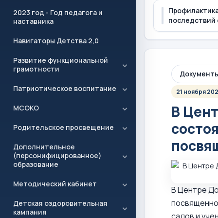
Профилактика
2023 год - Год педагога и
последствий 
наставника
Навигаторы Детства 2,0
Развитие функциональной
грамотности
Документ
Патриотическое воспитание
21 ноября 20
В Цент
МСОКО
состо
Родительское просвещение
посвя
Дополнительное
(персонифицированное)
образование
Методический кабинет
В Центре Д
посвященное
Детская оздоровительная
кампания
садов и уче