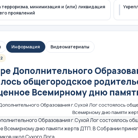
 терроризма, минимизация и (или) ликвидация
Укреп
его проявлений
ы
Информация
Видеоматериалы
22
ре Дополнительного Образован
ялось общегородское родитель
щенное Всемирному дню памят
ополнительного Образования г.Сухой Лог состоялось об
 Всемирному дню памяти жертв ДТП. В Собрании принял
ников школ Сухого Лога.