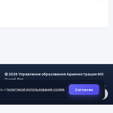
© 2026 Управление образования Администрации МО
Сухой Лог
624800, Свердловская область, г. Сухой Лог, ул. Кирова, дом 7
сь с
политикой использования cookie
.
Согласен
8 (34373) 4-33-85
info@mouoslog.ru
Политика cookie