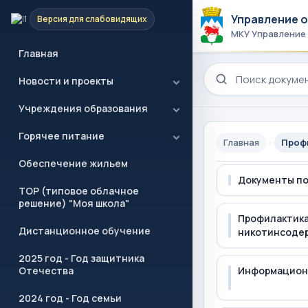
Управление 
Версия для слабовидящих
МКУ Управление
Главная
Поиск по сайту
Новости и проекты
Учреждения образования
Горячее питание
Главная
Проф
Обеспечение жильем
Документы по
ТОР (типовое облачное
решение) "Моя школа"
Профилактика
Дистанционное обучение
никотинсодер
2025 год - Год защитника
Отечества
Информацион
2024 год - Год семьи