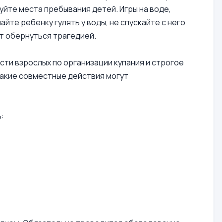
руйте места пребывания детей. Игры на воде,
йте ребенку гулять у воды, не спускайте с него
т обернуться трагедией.
ти взрослых по организации купания и строгое
акие совместные действия могут
: