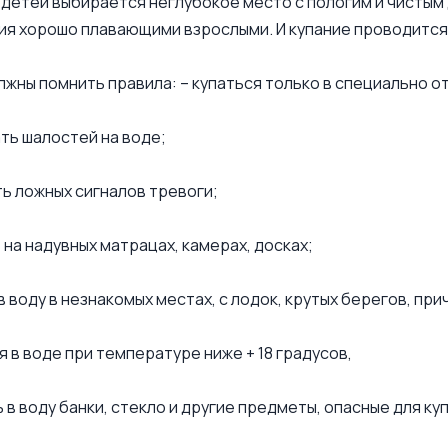
 детей выбирается неглубокое место с пологим и чисты
ия хорошо плавающими взрослыми. И купание проводится
лжны помнить правила: – купаться только в специально о
ать шалостей на воде;
ть ложных сигналов тревоги;
ь на надувных матрацах, камерах, досках;
в воду в незнакомых местах, с лодок, крутых берегов, при
я в воде при температуре ниже + 18 градусов,
ь в воду банки, стекло и другие предметы, опасные для к