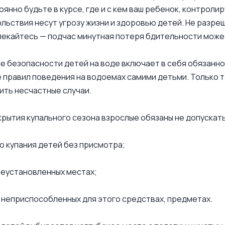
оянно будьте в курсе, где и с кем ваш ребенок, контроли
льствия несут угрозу жизни и здоровью детей. Не разреша
влекайтесь — подчас минутная потеря бдительности може
 безопасности детей на воде включает в себя обязаннос
правил поведения на водоемах самими детьми. Только т
ть несчастные случаи.
крытия купального сезона взрослые обязаны не допускать
о купания детей без присмотра;
 неустановленных местах;
а неприспособленных для этого средствах, предметах.