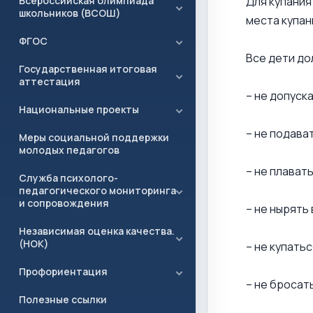
Всероссийская олимпиада
Для купания
школьников (ВСОШ)
места купан
ФГОС
Все дети до
Государственная итоговая
аттестация
– не допуск
Национальные проекты
– не подава
Меры социальной поддержки
молодых педагогов
– не плават
Служба психолого-
педагогического мониторинга
и сопровождения
– не нырять 
Независимая оценка качества.
(НОК)
– не купатьс
Профориентация
– не бросат
Полезные ссылки