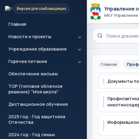
Управление 
Версия для слабовидящих
МКУ Управление
Главная
Поиск по сайту
Новости и проекты
Учреждения образования
Горячее питание
Главная
Проф
Обеспечение жильем
Документы по
ТОР (типовое облачное
решение) "Моя школа"
Профилактика
Дистанционное обучение
никотинсодер
2025 год - Год защитника
Отечества
Информацион
2024 год - Год семьи