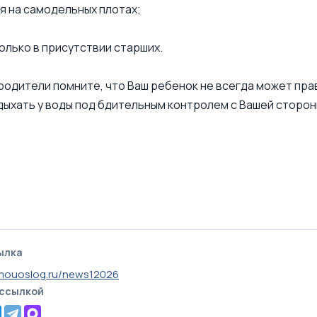
ся на самодельных плотах;
только в присутствии старших.
одители помните, что Ваш ребенок не всегда может пра
дыхать у воды под бдительным контролем с Вашей сторон
ылка
mouoslog.ru/news12026
 ссылкой