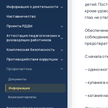
детей. Пост
Информация о деятельности
кроме удово
Наставничество
глаз, не от
Проекты РДДМ
Обеспечение
Аттестация педагогических и
соблюдение 
руководящих работников
предотврати
Комплексная безопасность
С начала от
Противодействие коррупции
Профилактика
– одиночног
Документы
– купания в
Информация
– катания н
Видеоматериалы