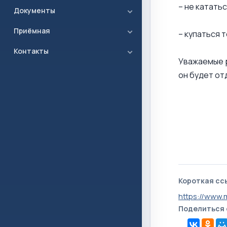
– не катать
Документы
Приёмная
– купаться 
Контакты
Уважаемые р
он будет от
Короткая сс
https://www.
Поделиться