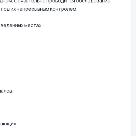
м дном. Обязательно проводится обследование
 под их непрерывным контролем.
тведенных местах;
чалов;
упающих;