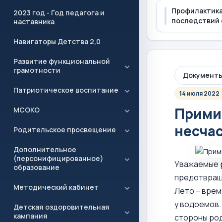
Профилактика
2023 год - Год педагога и
последствий 
наставника
Навигаторы Детства 2,0
Развитие функциональной
грамотности
Документ
Патриотическое воспитание
14 июля 2022
Прими
МСОКО
несчас
Родительское просвещение
Дополнительное
(персонифицированное)
Уважаемые 
образование
предотвраще
Методический кабинет
Лето – врем
у водоемов.
Детская оздоровительная
кампания
стороны род