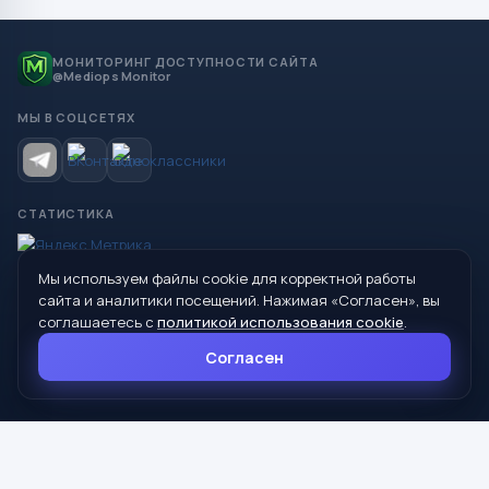
МОНИТОРИНГ ДОСТУПНОСТИ САЙТА
@Mediops Monitor
МЫ В СОЦСЕТЯХ
СТАТИСТИКА
Мы используем файлы cookie для корректной работы
© 2026 Управление образования Администрации МО
сайта и аналитики посещений. Нажимая «Согласен», вы
Сухой Лог
соглашаетесь с
политикой использования cookie
.
624800, Свердловская область, г. Сухой Лог, ул. Кирова, дом 7
Согласен
8 (34373) 4-33-85
info@mouoslog.ru
Политика cookie