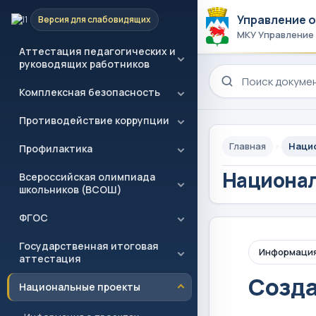
Управление 
Версия для слабовидящих
Проекты РДДМ
МКУ Управление
Аттестация педагогических и
руководящих работников
Поиск по сайту
Комплексная безопасность
Противодействие коррупции
Главная
Наци
Профилактика
Национал
Всероссийская олимпиада
школьников (ВСОШ)
ФГОС
Государственная итоговая
Информация
аттестация
Созда
Национальные проекты