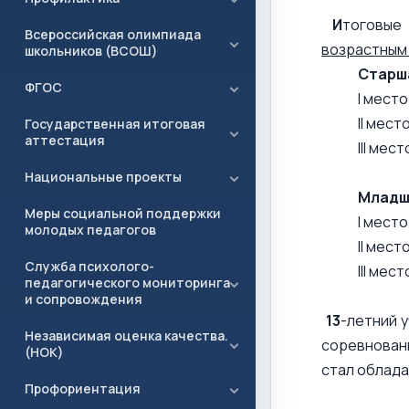
И
тоговые
Всероссийская олимпиада
возрастным 
школьников (ВСОШ)
Старша
ФГОС
I мест
II мес
Государственная итоговая
аттестация
III ме
Национальные проекты
Младш
Меры социальной поддержки
I место
молодых педагогов
II мес
Служба психолого-
III ме
педагогического мониторинга
и сопровождения
13
-летний 
Независимая оценка качества.
соревнован
(НОК)
стал облада
Профориентация