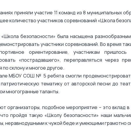
ниях приняли участие 11 команд из 8 муниципальных о
щее количество участников соревнований «Школа безопа
 «Школа безопасности» была насыщена разнообразными
емонстрировать участники соревнований. Во время таки
спортивное ориентирование, участникам пришлось
ровать «пострадавшего», переправляться через пре
 по склону и многое другое.
зале МБОУ СОШ № 5 ребята смогли продемонстрировать
 патриотическую тематику от авторской песни до теа
ои многогранные таланты.
ют организаторы, подобное мероприятие – это вклад в
 что пройдя такую «Школу безопасности» наши мальчи
ы, неравнодушными к чужой беде и умеющими грамотно 