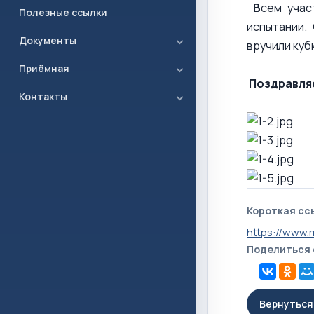
В
сем учас
Полезные ссылки
испытании.
Документы
вручили куб
Приёмная
Поздравляе
Контакты
Короткая сс
https://www
Поделиться
Вернуться 