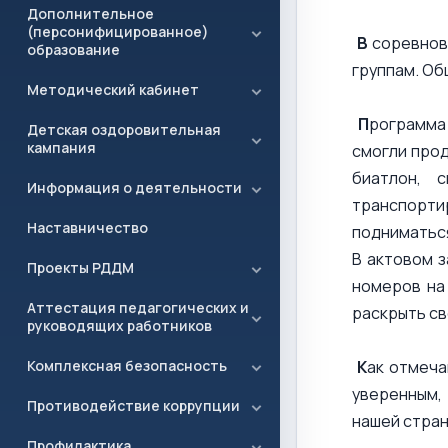
Дополнительное
(персонифицированное)
В
соревнова
образование
группам. Об
Методический кабинет
П
рограмма
Детская оздоровительная
кампания
смогли прод
биатлон, 
Информация о деятельности
транспорти
Наставничество
подниматься
В актовом 
Проекты РДДМ
номеров на
Аттестация педагогических и
раскрыть св
руководящих работников
К
ак отмеча
Комплексная безопасность
уверенным,
Противодействие коррупции
нашей стран
Профилактика