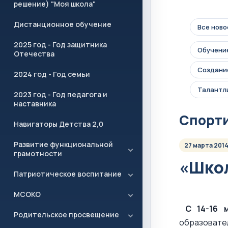
решение) "Моя школа"
Дистанционное обучение
Все ново
2025 год - Год защитника
Обучение
Отечества
Создание
2024 год - Год семьи
Талантл
2023 год - Год педагога и
наставника
Спорт
Навигаторы Детства 2,0
Развитие функциональной
27 марта 201
грамотности
«Школ
Патриотическое воспитание
МСОКО
С 14-16 
Родительское просвещение
образовате