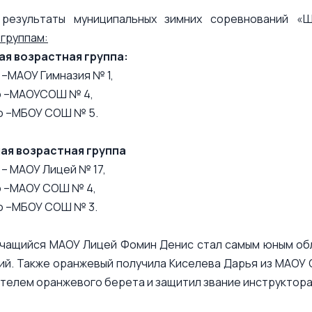
 результаты муниципальных зимних соревнований «
группам:
я возрастная группа:
о –МАОУ Гимназия № 1,
то –МАОУСОШ № 4,
сто –МБОУ СОШ № 5.
ая возрастная группа
 – МАОУ Лицей № 17,
то –МАОУ СОШ № 4,
сто –МБОУ СОШ № 3.
учащийся МАОУ Лицей Фомин Денис стал самым юным об
ий. Также оранжевый получила Киселева Дарья из МАО
телем оранжевого берета и защитил звание инструктор