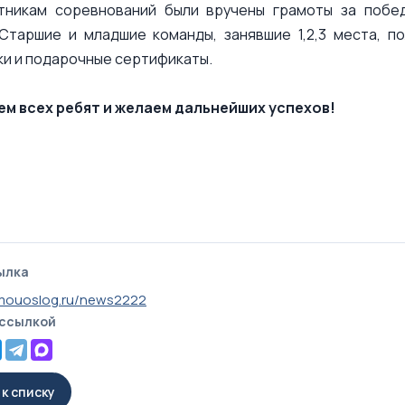
тникам соревнований были вручены грамоты за побе
 Старшие и младшие команды, занявшие 1,2,3 места, 
ки и подарочные сертификаты.
м всех ребят и желаем дальнейших успехов!
ылка
.mouoslog.ru/news2222
 ссылкой
к списку