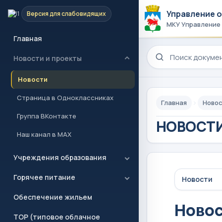
Управление 
Версия для слабовидящих
МКУ Управление
Главная
Поиск по сайту
Новости и проекты
Новости
Страница в Одноклассниках
Главная
Новос
Группа ВКонтакте
НОВОСТИ
Наш канал в MAX
Учреждения образования
Горячее питание
Новости
Обеспечение жильем
Ново
ТОР (типовое облачное