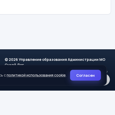
© 2026 Управление образования Администрации МО
Сухой Лог
624800, Свердловская область, г. Сухой Лог, ул. Кирова, дом 7
сь с
политикой использования cookie
.
Согласен
8 (34373) 4-33-85
info@mouoslog.ru
Политика cookie