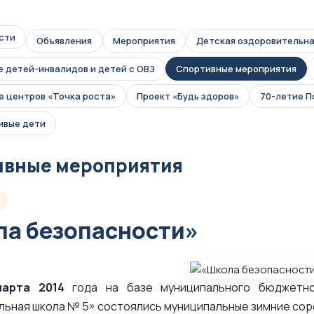
сти
Объявления
Мероприятия
Детская оздоровительна
 детей-инвалидов и детей с ОВЗ
Спортивные мероприятия
 центров «Точка роста»
Проект «Будь здоров»
70-летие 
ивые дети
ивные мероприятия
4
а безопасности»
марта 2014
года на базе муниципального бюджетно
льная школа № 5» состоялись муниципальные зимние со