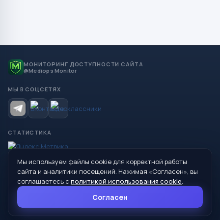
МОНИТОРИНГ ДОСТУПНОСТИ САЙТА
@Mediops Monitor
МЫ В СОЦСЕТЯХ
СТАТИСТИКА
Мы используем файлы cookie для корректной работы
© 2026 Управление образования Администрации МО
сайта и аналитики посещений. Нажимая «Согласен», вы
Сухой Лог
соглашаетесь с
политикой использования cookie
.
624800, Свердловская область, г. Сухой Лог, ул. Кирова, дом 7
Согласен
8 (34373) 4-33-85
info@mouoslog.ru
Политика cookie