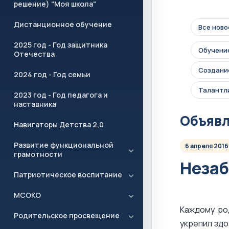
решение) "Моя школа"
Дистанционное обучение
Все ново
2025 год - Год защитника
Обучение
Отечества
Создание
2024 год - Год семьи
Талантл
2023 год - Год педагога и
наставника
Объяв
Навигаторы Детства 2,0
Развитие функциональной
6 апреля 2016
грамотности
Незаб
Патриотическое воспитание
МСОКО
Каждому ро
Родительское просвещение
укрепил здо