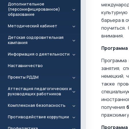
Дополнительное
международ
(персонифицированное)
культурную 
образование
барьера в о
Методический кабинет
поучиться.
внимания.
Детская оздоровительная
кампания
Программа 
Информация о деятельности
Программа 
Наставничество
занятия, с
немецкий, 
Проекты РДДМ
также пров
Аттестация педагогических и
специальну
руководящих работников
иностранно
Комплексная безопасность
получения
пражскими у
Противодействие коррупции
Программа 
Профилактика