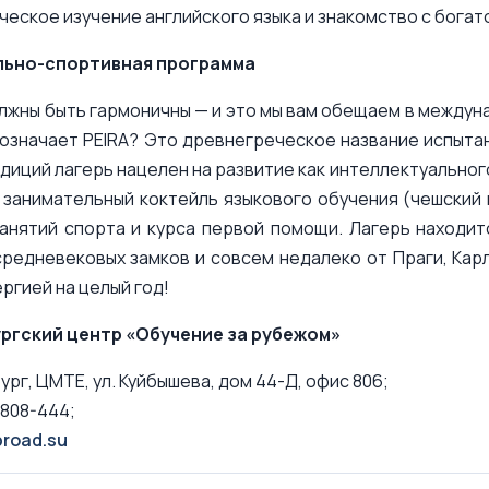
ческое изучение английского языка и знакомство с богат
льно-спортивная программа
лжны быть гармоничны — и это мы вам обещаем в междун
 означает PEIRA? Это древнегреческое название испыта
диций лагерь нацелен на развитие как интеллектуального 
занимательный коктейль языкового обучения (чешский и
занятий спорта и курса первой помощи. Лагерь находит
средневековых замков и совсем недалеко от Праги, Кар
ергией на целый год!
ргский центр «Обучение за рубежом»
ург, ЦМТЕ, ул. Куйбышева, дом 44-Д, офис 806;
-808-444;
road.su