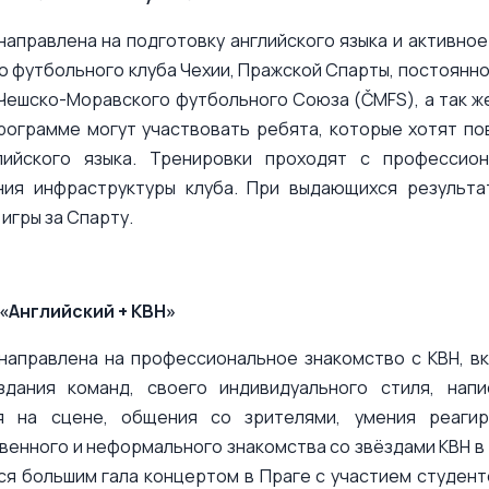
аправлена на подготовку английского языка и активно
о футбольного клуба Чехии, Пражской Спарты, постоянног
ешско-Моравского футбольного Союза (ČMFS), а так же
рограмме могут участвовать ребята, которые хотят по
лийского языка. Тренировки проходят с профессио
ния инфраструктуры клуба. При выдающихся результа
игры за Спарту.
«Английский + КВН»
направлена на профессиональное знакомство с КВН, в
здания команд, своего индивидуального стиля, напи
я на сцене, общения со зрителями, умения реагир
енного и неформального знакомства со звёздами КВН в 
ся большим гала концертом в Праге с участием студент