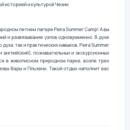
ой историей и культурой Чехии.
ародном летнем лагере Peira Summer Camp! А вы
ний и развязывание узлов одновременно. В духе
духа, так и практических навыков. Peira Summer
 английский), познавательных и экскурсионных
ся в живописном природном парке, возле трех
ловы Вары и Пльзени. Такой отдых наполнит вас