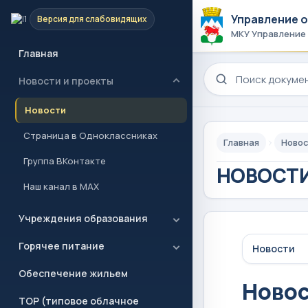
Управление 
Версия для слабовидящих
МКУ Управление
Главная
Поиск по сайту
Новости и проекты
Новости
Страница в Одноклассниках
Главная
Новос
Группа ВКонтакте
НОВОСТИ
Наш канал в MAX
Учреждения образования
Горячее питание
Новости
Обеспечение жильем
Ново
ТОР (типовое облачное