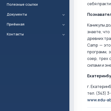
себя практи
Полезные ссылки
Познавате
Документы
Приёмная
Каникулы до
знаете, что
Контакты
древних тра
Camp — это 
программ, 
озер, трех 
силами и эн
Екатеринбу
г. Екатеринб
тел. (343) 3
www.edu-ab