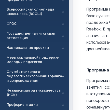
Программа н
Всероссийская олимпиада
школьников (ВСОШ)
базе лучшег
поддержке Ч
ФГОС
Reebok. В п
Государственная итоговая
знания анг
аттестация
использова
Национальные проекты
дальнейшие 
Меры социальной поддержки
молодых педагогов
Программа 
Служба психолого-
педагогического мониторинга
Программа 
и сопровождения
занятия со
Независимая оценка качества.
выступлени
(НОК)
непосредств
Профориентация
ознаменует