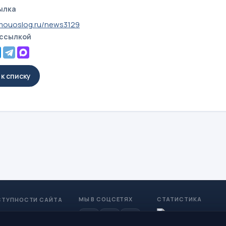
ылка
mouoslog.ru/news3129
 ссылкой
к списку
МЫ В СОЦСЕТЯХ
СТАТИСТИКА
СТУПНОСТИ САЙТА