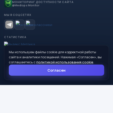
МОНИТОРИНГ ДОСТУПНОСТИ САЙТА
@Mediops Monitor
МЫ В СОЦСЕТЯХ
СТАТИСТИКА
Мы используем файлы cookie для корректной работы
© 2026 Управление образования Администрации МО
сайта и аналитики посещений. Нажимая «Согласен», вы
Сухой Лог
соглашаетесь с
политикой использования cookie
.
624800, Свердловская область, г. Сухой Лог, ул. Кирова, дом 7
Согласен
8 (34373) 4-33-85
info@mouoslog.ru
Политика cookie