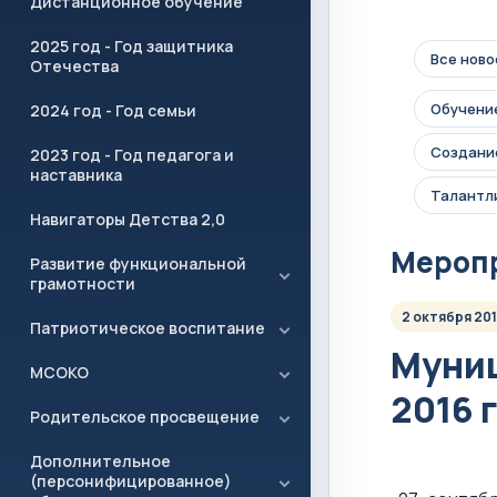
Дистанционное обучение
2025 год - Год защитника
Все ново
Отечества
Обучение
2024 год - Год семьи
Создание
2023 год - Год педагога и
наставника
Талантл
Навигаторы Детства 2,0
Мероп
Развитие функциональной
грамотности
2 октября 20
Патриотическое воспитание
Муниц
МСОКО
2016 
Родительское просвещение
Дополнительное
(персонифицированное)