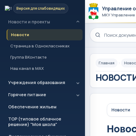
Управление 
Версия для слабовидящих
Главная
МКУ Управление
Новости и проекты
Поиск по сайту
Новости
Страница в Одноклассниках
Группа ВКонтакте
Главная
Новос
Наш канал в MAX
НОВОСТИ
Учреждения образования
Горячее питание
Обеспечение жильем
Новости
ТОР (типовое облачное
решение) "Моя школа"
Ново