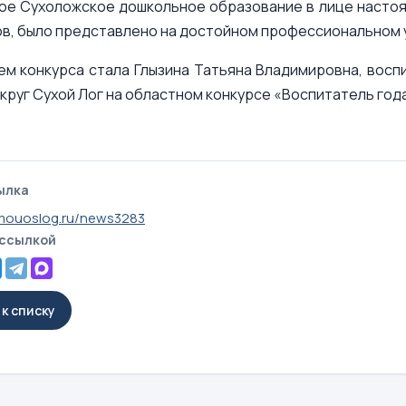
е Сухоложское дошкольное образование в лице настоя
в, было представлено на достойном профессиональном 
м конкурса стала Глызина Татьяна Владимировна, вос
круг Сухой Лог на областном конкурсе «Воспитатель года 
ылка
mouoslog.ru/news3283
 ссылкой
к списку