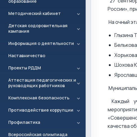
27 сентябр
образование
России», пр
Методический кабинет
На очный эт
Детская оздоровительная
кампания
Глызина 
Информация о деятельности
Белькова
Хорькова
Наставничество
Шохова Ю
Проекты РДДМ
Ярославц
Аттестация педагогических и
руководящих работников
Муниципаль
Комплексная безопасность
Каждый уч
мероприяти
Противодействие коррупции
«Совершенс
Профилактика
качества об
Всероссийская олимпиада