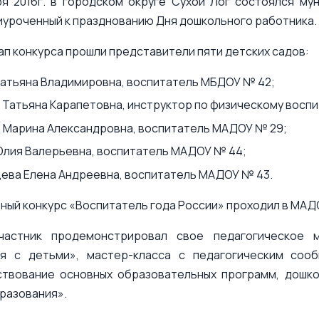
я 2016г. в городском округе Сухой Лог состоялся му
иуроченный к празднованию Дня дошкольного работника.
ап конкурса прошли представители пяти детских садов:
Татьяна Владимировна, воспитатель МБДОУ № 42;
 Татьяна Карапетовна, инструктор по физическому восп
 Марина Александровна, воспитатель МАДОУ № 29;
лия Валерьевна, воспитатель МАДОУ № 44;
ева Елена Андреевна, воспитатель МАДОУ № 43.
ный конкурс «Воспитатель года России» проходил в МАД
астник продемонстрировал свое педагогическое м
я с детьми», мастер-класса с педагогическим соо
твование основных образовательных программ, дошко
разования».