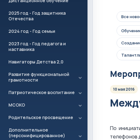
Дистанционное обучение
2025 год - Год защитника
Все ново
Отечества
Обучение
2024 год - Год семьи
Создание
2023 год - Год педагога и
наставника
Талантл
Навигаторы Детства 2,0
Мероп
Развитие функциональной
грамотности
10 мая 2016
Патриотическое воспитание
Между
МСОКО
Родительское просвещение
По инициат
Дополнительное
(персонифицированное)
телефонов 