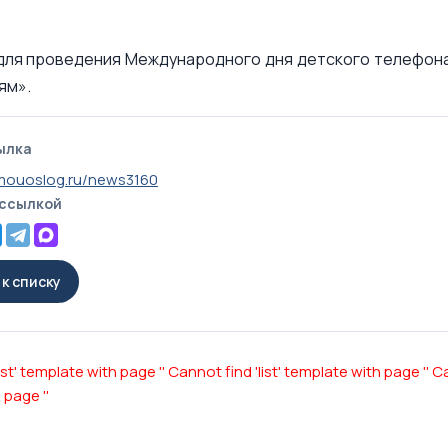
 для проведения Международного дня детского телефон
ям».
ылка
mouoslog.ru/news3160
 ссылкой
к списку
ist' template with page ''
Cannot find 'list' template with page ''
Ca
 page ''