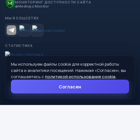
МОНИТОРИНГ ДОСТУПНОСТИ САЙТА
@Mediops Monitor
МЫ В СОЦСЕТЯХ
СТАТИСТИКА
Мы используем файлы cookie для корректной работы
© 2026 Управление образования Администрации МО
сайта и аналитики посещений. Нажимая «Согласен», вы
Сухой Лог
соглашаетесь с
политикой использования cookie
.
624800, Свердловская область, г. Сухой Лог, ул. Кирова, дом 7
Согласен
8 (34373) 4-33-85
info@mouoslog.ru
Политика cookie