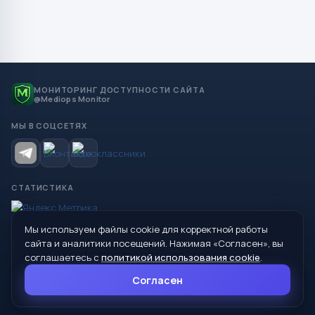
МОНИТОРИНГ ДОСТУПНОСТИ САЙТА
@Mediops Monitor
МЫ В СОЦСЕТЯХ
СТАТИСТИКА
Мы используем файлы cookie для корректной работы
© 2026 Управление образования Администрации МО
сайта и аналитики посещений. Нажимая «Согласен», вы
Сухой Лог
соглашаетесь с
политикой использования cookie
.
624800, Свердловская область, г. Сухой Лог, ул. Кирова, дом 7
Согласен
8 (34373) 4-33-85
info@mouoslog.ru
Политика cookie