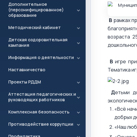
Дополнительное
(персонифицированное)
образование
В
рамках пр
Методический кабинет
благоприят
возраста 2
Детская оздоровительная
дошкольног
кампания
Информация о деятельности
В
игре при
Тематика иг
Наставничество
Проекты РДДМ
Д
етьми д
Аттестация педагогических и
руководящих работников
экологическ
«Всё нач
Комплексная безопасность
добрых д
Противодействие коррупции
«Наш люб
Профилактика
«Основа 