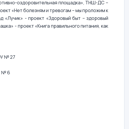
ортивно-оздоровительная площадка», ТНШ-ДС –
роект «Нет болезням и тревогам – мы проложим к
д «Лучик» - проект «Здоровый быт – здоровый
шка» - проект «Книга правильного питания, как
ОУ № 27
Ш № 6