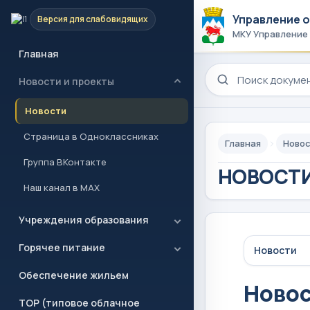
Управление 
Версия для слабовидящих
МКУ Управление
Главная
Поиск по сайту
Новости и проекты
Новости
Страница в Одноклассниках
Главная
Новос
Группа ВКонтакте
НОВОСТИ
Наш канал в MAX
Учреждения образования
Горячее питание
Новости
Обеспечение жильем
Ново
ТОР (типовое облачное