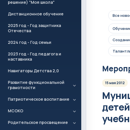
решение) "Моя школа"
Дистанционное обучение
Все ново
2025 год - Год защитника
Обучение
Отечества
Создание
2024 год - Год семьи
Талантл
2023 год - Год педагога и
наставника
Мероп
Навигаторы Детства 2,0
Развитие функциональной
15 мая 2012
грамотности
Муниц
Патриотическое воспитание
детей
МСОКО
учебн
Родительское просвещение