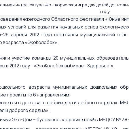
оведения ежегодного Областного фестиваля «Юные инте
ных условий для развития начальных основ экологичес
5-26 апреля 2012 года состоялся муниципальный этап
о возраста «ЭкоКолобок».
няли участие команды 20 муниципальных образователь
ры в 2012 году - «ЭкоКолобок выбирает Здоровье!».
ошкольного возраста муниципальных дошкольных обр
ие проекты по 6 направлениям:
инается с детства, с добрых дел и доброго сердца»: МБ
ел и доброго сердца»;
имый Эко-Дом – будем все здоровы в нем!»: МБДОУ № 38 –
процветания – здоровое питание!»: МБДОУ № 40 – про