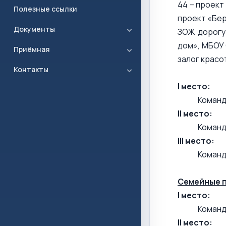
44 – проек
Полезные ссылки
проект «Бер
Документы
ЗОЖ дорогу
дом», МБОУ 
Приёмная
залог красо
Контакты
I место:
Команд
II место:
Команд
III место:
Команд
Семейные 
I место:
Команд
II место: