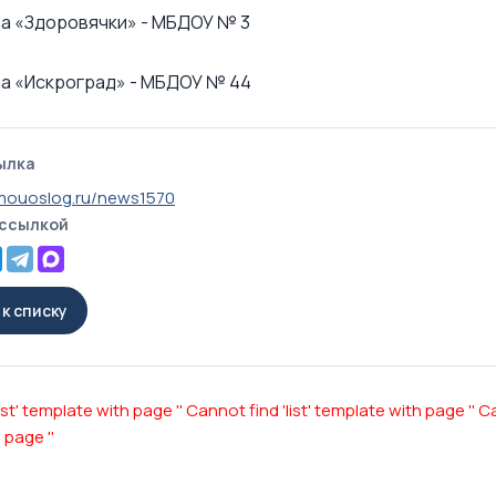
а «Здоровячки» - МБДОУ № 3
а «Искроград» - МБДОУ № 44
ылка
mouoslog.ru/news1570
 ссылкой
к списку
ist' template with page ''
Cannot find 'list' template with page ''
Ca
 page ''