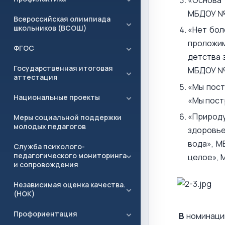
МБДОУ № 
Всероссийская олимпиада
школьников (ВСОШ)
«Нет бол
проложим
ФГОС
детства 
Государственная итоговая
МБДОУ № 
аттестация
«Мы пост
Национальные проекты
«Мы пост
«Природу
Меры социальной поддержки
молодых педагогов
здоровье
вода», М
Служба психолого-
педагогического мониторинга
целое», 
и сопровождения
Независимая оценка качества.
(НОК)
Профориентация
В
номинации