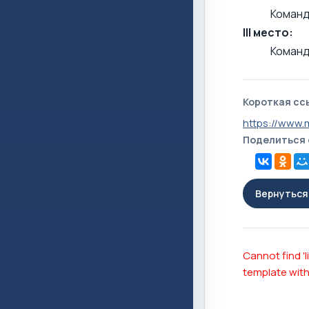
Команд
III место:
Команд
Короткая сс
https://www.
Поделиться
Вернуться 
Cannot find 'l
template with