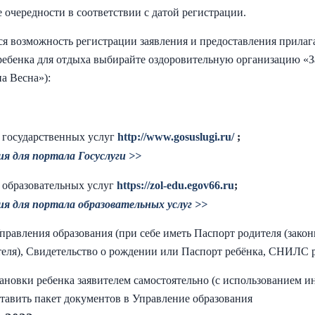
е очередности в соответствии с датой регистрации.
ся возможность регистрации заявления и предоставления прилаг
ребенка для отдыха выбирайте оздоровительную организацию «З
а Весна»):
е государственных услуг
http://www.gosuslugi.ru/
;
я для портала Госуслуги
>>
е образовательных услуг
https://zol-edu.egov66.ru
;
я для п
ортала образовательных услуг >>
правления образования (при себе иметь Паспорт родителя (зако
теля), Свидетельство о рождении или Паспорт ребёнка, СНИЛС 
тановки ребенка заявителем самостоятельно (с использованием 
ставить пакет документов в Управление образования