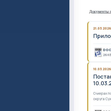
Документы п
21.03.202
Прило
DO
26 К
10.03.202
Поста
10.03.
О мерах п
округа Су