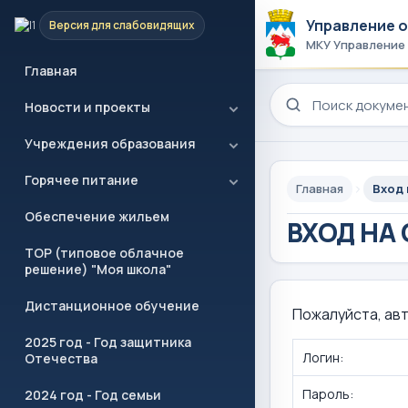
Управление 
Версия для слабовидящих
МКУ Управление
Главная
Поиск по сайту
Новости и проекты
Учреждения образования
Горячее питание
Главная
Вход 
Обеспечение жильем
ВХОД НА
ТОР (типовое облачное
решение) "Моя школа"
Дистанционное обучение
Пожалуйста, ав
2025 год - Год защитника
Логин:
Отечества
Пароль:
2024 год - Год семьи