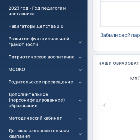
2023 год - Год педагога и
наставника
Навигаторы Детства 2,0
Забыли свой па
Развитие функциональной
грамотности
Патриотическое воспитание
НАШИ ОБРАЗОВАТ
МСОКО
МАО
Родительское просвещение
Дополнительное
(персонифицированное)
образование
Методический кабинет
Детская оздоровительная
кампания