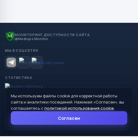
МОНИТОРИНГ ДОСТУПНОСТИ САЙТА
@Mediops Monitor
МЫ В СОЦСЕТЯХ
СТАТИСТИКА
Мы используем файлы cookie для корректной работы
© 2026 Управление образования Администрации МО
сайта и аналитики посещений. Нажимая «Согласен», вы
Сухой Лог
соглашаетесь с
политикой использования cookie
.
624800, Свердловская область, г. Сухой Лог, ул. Кирова, дом 7
Согласен
8 (34373) 4-33-85
info@mouoslog.ru
Политика cookie