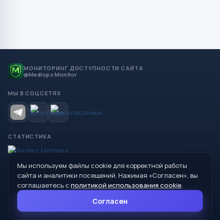
МОНИТОРИНГ ДОСТУПНОСТИ САЙТА
@Mediops Monitor
МЫ В СОЦСЕТЯХ
СТАТИСТИКА
Мы используем файлы cookie для корректной работы
© 2026 Управление образования Администрации МО
сайта и аналитики посещений. Нажимая «Согласен», вы
Сухой Лог
соглашаетесь с
политикой использования cookie
.
624800, Свердловская область, г. Сухой Лог, ул. Кирова, дом 7
Согласен
8 (34373) 4-33-85
info@mouoslog.ru
Политика cookie