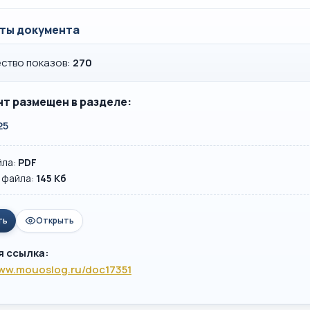
ты документа
ство показов:
270
т размещен в разделе:
25
йла:
PDF
 файла:
145 Кб
ть
Открыть
я ссылка:
www.mouoslog.ru/doc17351