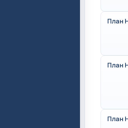
План 
План 
План 