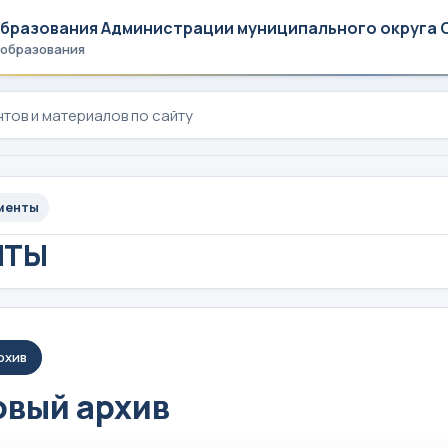
образования Администрации муниципального округа 
 образования
менты
НТЫ
рхив
вый архив