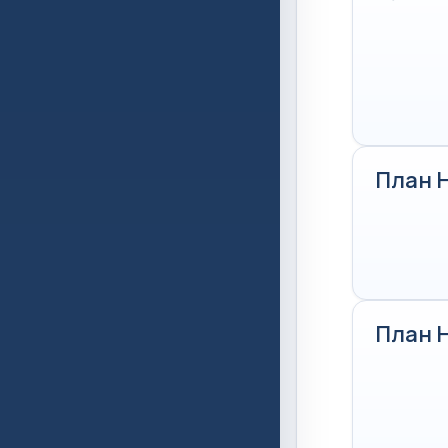
План 
План 