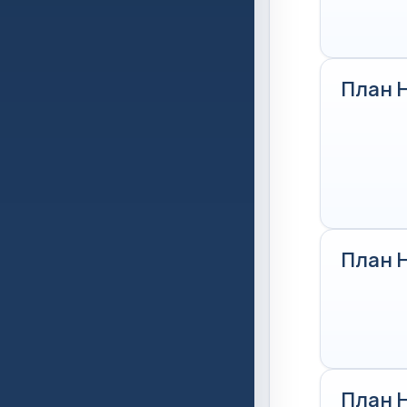
План 
План 
План 