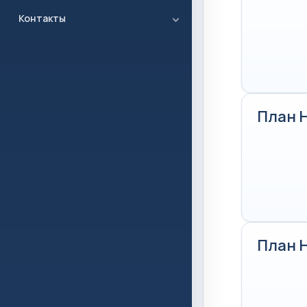
Контакты
План 
План 