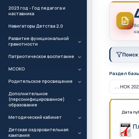
2023 год - Год педагога и
наставника
Вс
Навигаторы Детства 2,0
на
Развитие функциональной
грамотности
Поиск
Патриотическое воспитание
МСОКО
Раздел баз
Родительское просвещение
Дополнительное
(персонифицированное)
образование
Дата пу
Методический кабинет
П
Детская оздоровительная
кампания