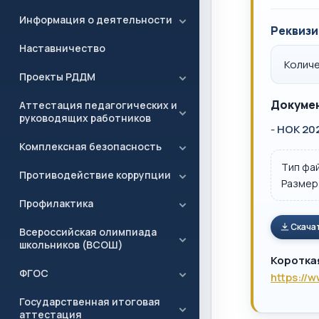
Информация о деятельности
Реквизи
Наставничество
Количе
Проекты РДДМ
Докумен
Аттестация педагогических и
руководящих работников
-
НОК 20
Комплексная безопасность
Тип фа
Противодействие коррупции
Размер
Профилактика
Скача
Всероссийская олимпиада
школьников (ВСОШ)
Коротка
ФГОС
https://
Государственная итоговая
аттестация