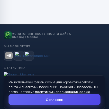
МОНИТОРИНГ ДОСТУПНОСТИ САЙТА
@Mediops Monitor
МЫ В СОЦСЕТЯХ
СТАТИСТИКА
Мы используем файлы cookie для корректной работы
© 2026 Управление образования Администрации МО
сайта и аналитики посещений. Нажимая «Согласен», вы
Сухой Лог
соглашаетесь с
политикой использования cookie
.
624800, Свердловская область, г. Сухой Лог, ул. Кирова, дом 7
Согласен
8 (34373) 4-33-85
info@mouoslog.ru
Политика cookie