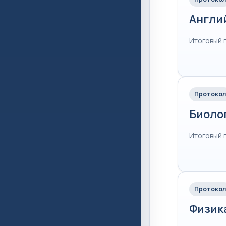
Англи
Итоговый 
Протокол
Биоло
Итоговый 
Протокол
Физик