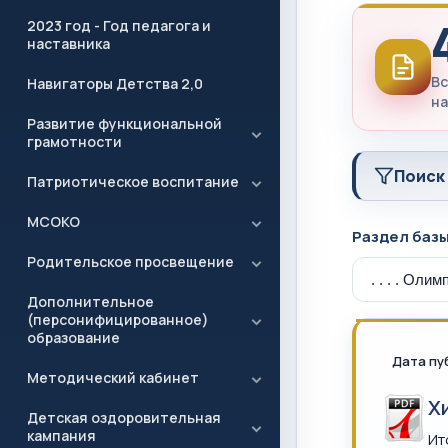
2023 год - Год педагога и
наставника
Вс
Навигаторы Детства 2,0
на
Развитие функциональной
грамотности
Поиск
Патриотическое воспитание
МСОКО
Раздел баз
Родительское просвещение
Дополнительное
(персонифицированное)
образование
Дата пу
Методический кабинет
Х
Детская оздоровительная
кампания
Ит