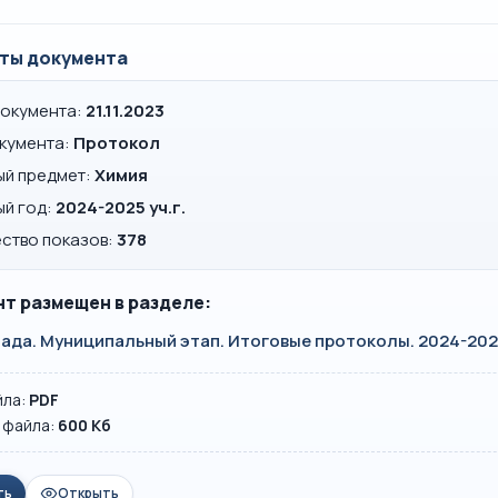
ты документа
документа:
21.11.2023
окумента:
Протокол
ый предмет:
Химия
ый год:
2024-2025 уч.г.
ство показов:
378
т размещен в разделе:
ада. Муниципальный этап. Итоговые протоколы. 2024-2025
йла:
PDF
 файла:
600 Кб
ть
Открыть