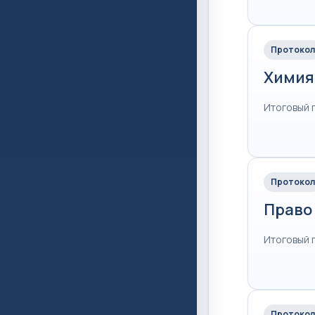
Протокол
Химия
Итоговый 
Протокол
Право
Итоговый 
Протокол