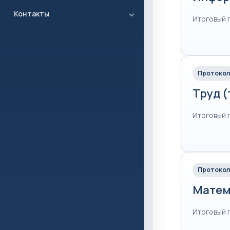
Контакты
Итоговый 
Протокол
Труд 
Итоговый 
Протокол
Матем
Итоговый 