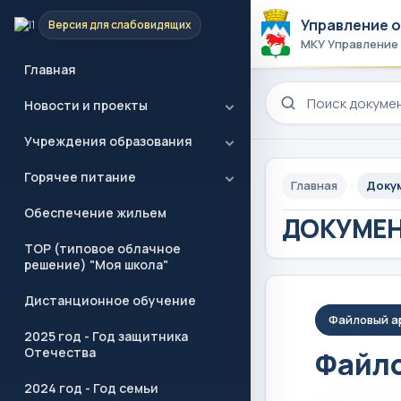
Управление 
Версия для слабовидящих
МКУ Управление
Главная
Поиск по сайту
Новости и проекты
Учреждения образования
Горячее питание
Главная
Доку
Обеспечение жильем
ДОКУМЕ
ТОР (типовое облачное
решение) "Моя школа"
Дистанционное обучение
Файловый а
2025 год - Год защитника
Отечества
Файло
2024 год - Год семьи