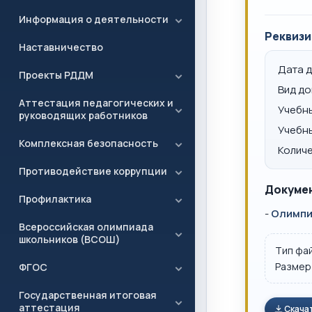
Информация о деятельности
Реквизи
Наставничество
Дата 
Проекты РДДМ
Вид д
Аттестация педагогических и
Учебн
руководящих работников
Учебн
Комплексная безопасность
Количе
Противодействие коррупции
Докумен
Профилактика
-
Олимпи
Всероссийская олимпиада
школьников (ВСОШ)
Тип фа
Размер
ФГОС
Государственная итоговая
аттестация
Скача