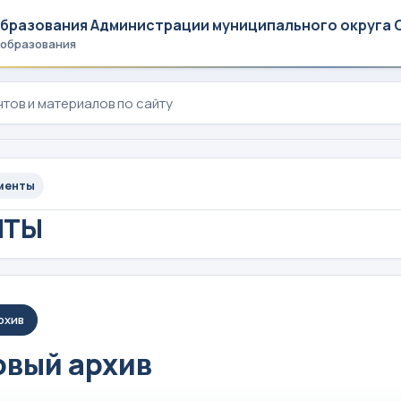
образования Администрации муниципального округа 
 образования
менты
НТЫ
рхив
вый архив