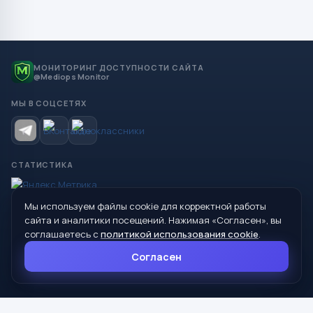
МОНИТОРИНГ ДОСТУПНОСТИ САЙТА
@Mediops Monitor
МЫ В СОЦСЕТЯХ
СТАТИСТИКА
Мы используем файлы cookie для корректной работы
© 2026 Управление образования Администрации МО
сайта и аналитики посещений. Нажимая «Согласен», вы
Сухой Лог
соглашаетесь с
политикой использования cookie
.
624800, Свердловская область, г. Сухой Лог, ул. Кирова, дом 7
Согласен
8 (34373) 4-33-85
info@mouoslog.ru
Политика cookie