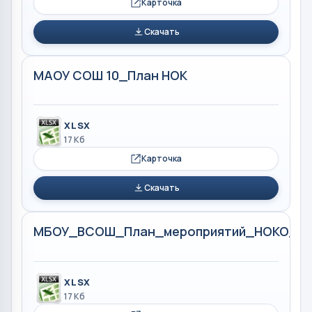
Карточка
Скачать
МАОУ СОШ 10_План НОК
XLSX
17 Кб
Карточка
Скачать
МБОУ_ВСОШ_План_мероприятий_НОКО_20
XLSX
17 Кб