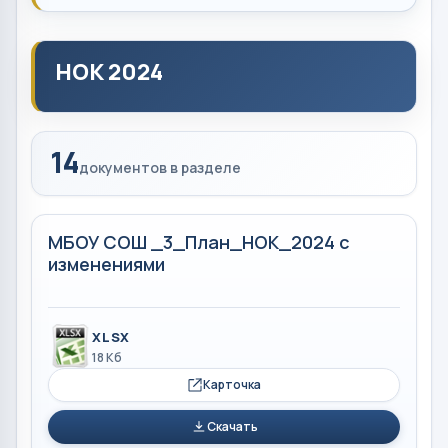
НОК 2024
14
документов в разделе
МБОУ СОШ _3_План_НОК_2024 с
изменениями
XLSX
18 Кб
Карточка
Скачать