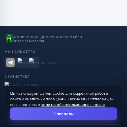
МОНИТОРИНГ ДОСТУПНОСТИ САЙТА
@Mediops Monitor
МЫ В СОЦСЕТЯХ
СТАТИСТИКА
Мы используем файлы cookie для корректной работы
© 2026 Управление образования Администрации МО
сайта и аналитики посещений. Нажимая «Согласен», вы
Сухой Лог
соглашаетесь с
политикой использования cookie
.
624800, Свердловская область, г. Сухой Лог, ул. Кирова, дом 7
Согласен
8 (34373) 4-33-85
info@mouoslog.ru
Политика cookie