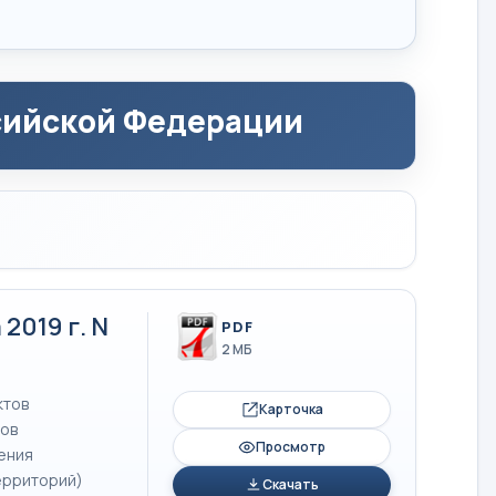
сийской Федерации
2019 г. N
PDF
2 МБ
ктов
Карточка
тов
Просмотр
ения
ерриторий)
Скачать