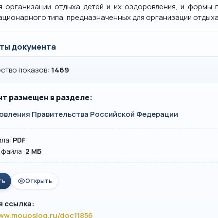
я организации отдыха детей и их оздоровления, и формы 
ационарного типа, предназначенных для организации отдыха
ты документа
ство показов:
1469
т размещен в разделе:
овления Правительства Российской Федерации
йла:
PDF
 файла:
2 MБ
ть
Открыть
я ссылка:
www.mouoslog.ru/doc11856