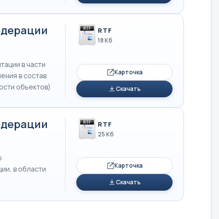
едерации
RTF
18 Кб
тации в части
Карточка
ения в состав
ости объектов)
Скачать
едерации
RTF
25 Кб
о
Карточка
ии, в области
Скачать