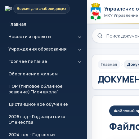
Управление 
Версия для слабовидящих
МКУ Управление
Главная
Поиск по сайту
Новости и проекты
Учреждения образования
Горячее питание
Главная
Доку
Обеспечение жильем
ДОКУМЕ
ТОР (типовое облачное
решение) "Моя школа"
Дистанционное обучение
Файловый а
2025 год - Год защитника
Отечества
Файло
2024 год - Год семьи