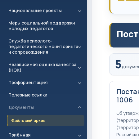
Национальные проекты
Меры социальной поддержки
молодых педагогов
Пост
Служба психолого-
педагогического мониторинга
и сопровождения
5
Независимая оценка качества.
докуме
(НОК)
Профориентация
Постан
Полезные ссылки
1006
Документы
Об утверж
(территор
Файловый архив
(территор
Российско
Приёмная