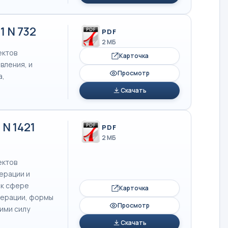
 N 732
PDF
2 МБ
ектов
Карточка
вления, и
Просмотр
а,
Скачать
N 1421
PDF
2 МБ
ектов
ерации и
 к сфере
Карточка
дерации, формы
Просмотр
ими силу
Скачать