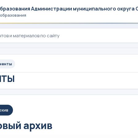
образования Администрации муниципального округа 
 образования
менты
НТЫ
рхив
вый архив