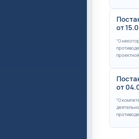
Поста
от 15.
"О некото
противоде
проектной
Поста
от 04.
"О компет
деятельно
противоде