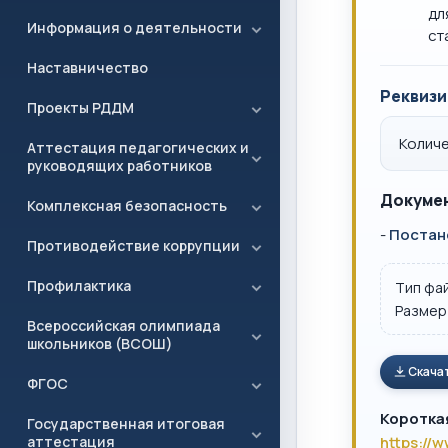
дл
Информация о деятельности
ст
Наставничество
Реквизи
Проекты РДДМ
Количе
Аттестация педагогических и
руководящих работников
Докумен
Комплексная безопасность
-
Постан
Противодействие коррупции
Профилактика
Тип фа
Размер
Всероссийская олимпиада
школьников (ВСОШ)
Скача
ФГОС
Коротка
Государственная итоговая
аттестация
https://