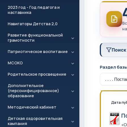
2023 год - Год педагога и
наставника
Вс
Навигаторы Детства 2,0
на
Развитие функциональной
грамотности
Поиск
Патриотическое воспитание
МСОКО
Раздел баз
Родительское просвещение
Дополнительное
(персонифицированное)
образование
Дата пу
Методический кабинет
П
Детская оздоровительная
кампания
«О