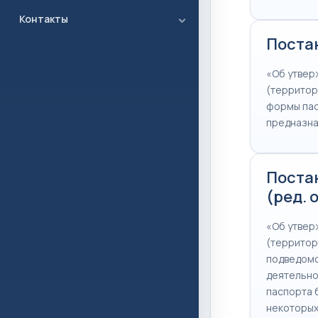
Контакты
Постан
«Об утвер
(территор
формы пас
предназна
Постан
(ред. 
«Об утвер
(территор
подведомс
деятельно
паспорта 
некоторых