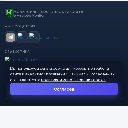
МОНИТОРИНГ ДОСТУПНОСТИ САЙТА
@Mediops Monitor
МЫ В СОЦСЕТЯХ
СТАТИСТИКА
Мы используем файлы cookie для корректной работы
© 2026 Управление образования Администрации МО
сайта и аналитики посещений. Нажимая «Согласен», вы
Сухой Лог
соглашаетесь с
политикой использования cookie
.
624800, Свердловская область, г. Сухой Лог, ул. Кирова, дом 7
Согласен
8 (34373) 4-33-85
info@mouoslog.ru
Политика cookie