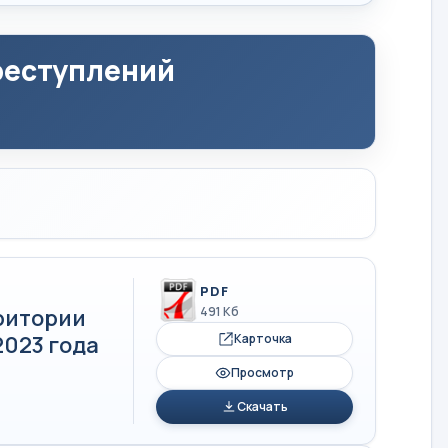
реступлений
PDF
ритории
491 Кб
2023 года
Карточка
Просмотр
Скачать