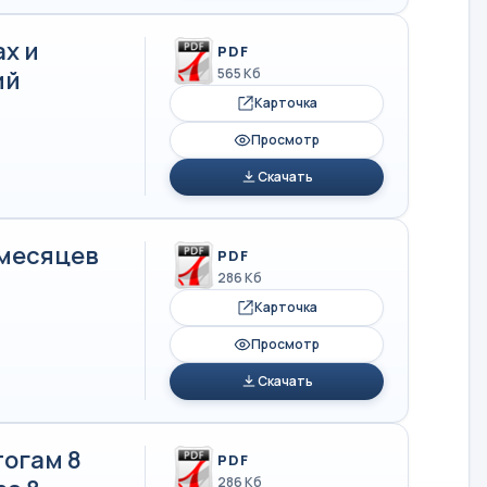
х и
PDF
ий
565 Кб
Карточка
Просмотр
Скачать
 месяцев
PDF
286 Кб
Карточка
Просмотр
Скачать
тогам 8
PDF
286 Кб