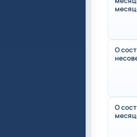
месяце
месяце
О сос
несов
О сос
месяце