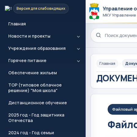
Управление 
Версия для слабовидящих
МКУ Управление
Главная
Поиск по сайту
Новости и проекты
Учреждения образования
Горячее питание
Главная
Доку
Обеспечение жильем
ДОКУМЕ
ТОР (типовое облачное
решение) "Моя школа"
Дистанционное обучение
Файловый а
2025 год - Год защитника
Отечества
Файло
2024 год - Год семьи