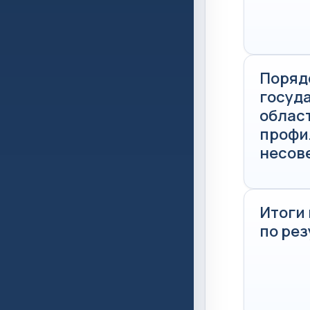
Поряд
госуд
област
профи
несов
Итоги
по рез