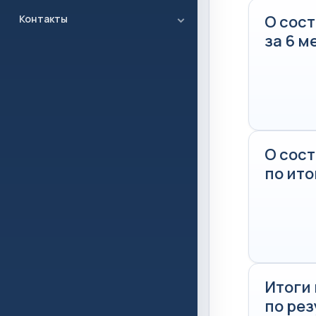
О сос
Контакты
за 6 м
О сос
по ито
Итоги
по рез