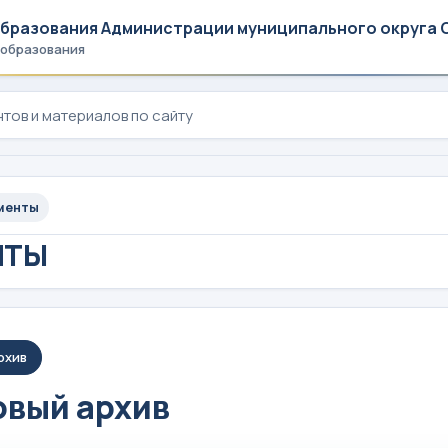
образования Администрации муниципального округа 
 образования
менты
НТЫ
рхив
вый архив