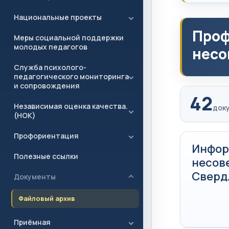
Национальные проекты
Проф
Меры социальной поддержки
молодых педагогов
несо
Служба психолого-
педагогического мониторинга
и сопровождения
42
Независимая оценка качества.
док
(НОК)
Профориентация
Инфор
Полезные ссылки
несов
Свердл
Документы
Файловый архив
Приёмная