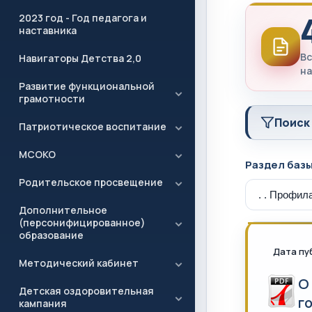
2023 год - Год педагога и
наставника
Вс
Навигаторы Детства 2,0
на
Развитие функциональной
грамотности
Поиск
Патриотическое воспитание
МСОКО
Раздел баз
Родительское просвещение
Дополнительное
(персонифицированное)
образование
Дата пу
Методический кабинет
О
Детская оздоровительная
г
кампания