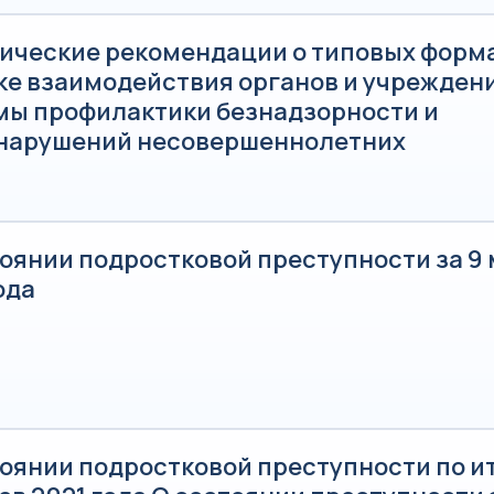
ические рекомендации о типовых форма
ке взаимодействия органов и учрежден
мы профилактики безнадзорности и
нарушений несовершеннолетних
тоянии подростковой преступности за 9
ода
оянии подростковой преступности по и