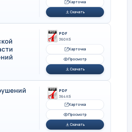
Карточка
Скачать
PDF
ской
360 Кб
асти
Карточка
ений
Просмотр
Скачать
арушений
PDF
364 Кб
Карточка
Просмотр
Скачать