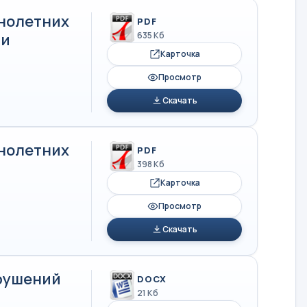
нолетних
PDF
ти
635 Кб
Карточка
Просмотр
Скачать
нолетних
PDF
398 Кб
Карточка
Просмотр
Скачать
арушений
DOCX
21 Кб