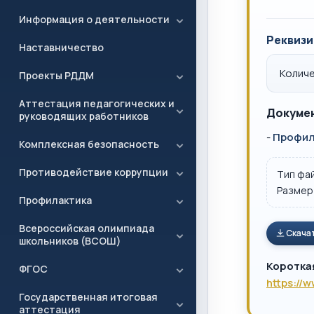
Информация о деятельности
Реквизи
Наставничество
Количе
Проекты РДДМ
Аттестация педагогических и
Докумен
руководящих работников
-
Профил
Комплексная безопасность
Противодействие коррупции
Тип фа
Размер
Профилактика
Всероссийская олимпиада
Скача
школьников (ВСОШ)
Коротка
ФГОС
https://
Государственная итоговая
аттестация