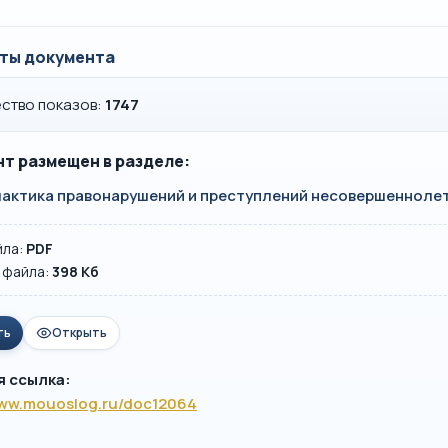
ты документа
ство показов:
1747
т размещен в разделе:
актика правонарушений и преступлений несовершенноле
йла:
PDF
 файла:
398 Кб
ть
Открыть
я ссылка:
www.mouoslog.ru/doc12064