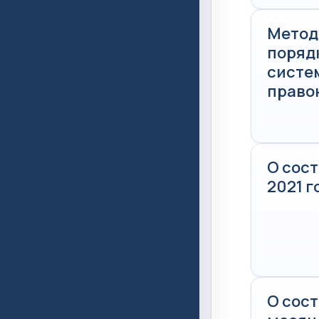
Метод
поряд
систе
право
О сос
2021 г
О сост