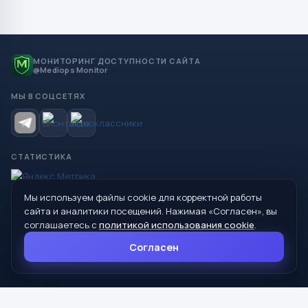
МОНИТОРИНГ ДОСТУПНОСТИ САЙТА
@Mediops Monitor
МЫ В СОЦСЕТЯХ
СТАТИСТИКА
Мы используем файлы cookie для корректной работы
© 2026 Управление образования Администрации МО
сайта и аналитики посещений. Нажимая «Согласен», вы
Сухой Лог
соглашаетесь с
политикой использования cookie
.
624800, Свердловская область, г. Сухой Лог, ул. Кирова, дом 7
Согласен
8 (34373) 4-33-85
info@mouoslog.ru
Политика cookie