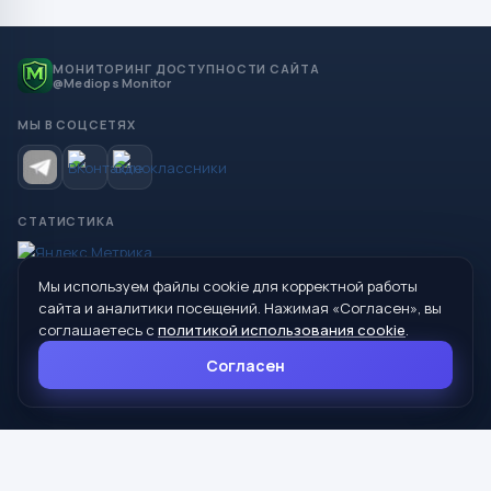
МОНИТОРИНГ ДОСТУПНОСТИ САЙТА
@Mediops Monitor
МЫ В СОЦСЕТЯХ
СТАТИСТИКА
Мы используем файлы cookie для корректной работы
© 2026 Управление образования Администрации МО
сайта и аналитики посещений. Нажимая «Согласен», вы
Сухой Лог
соглашаетесь с
политикой использования cookie
.
624800, Свердловская область, г. Сухой Лог, ул. Кирова, дом 7
Согласен
8 (34373) 4-33-85
info@mouoslog.ru
Политика cookie