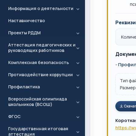
пс
Информация о деятельности
Наставничество
Реквизи
Проекты РДДМ
Количе
Аттестация педагогических и
руководящих работников
Докумен
Комплексная безопасность
-
Профил
Противодействие коррупции
Тип фа
Профилактика
Размер
Всероссийская олимпиада
школьников (ВСОШ)
Скача
ФГОС
Коротка
https://
Государственная итоговая
аттестация