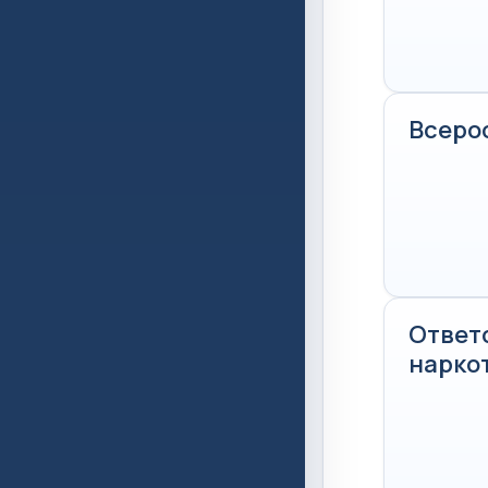
Всеро
Ответ
нарко