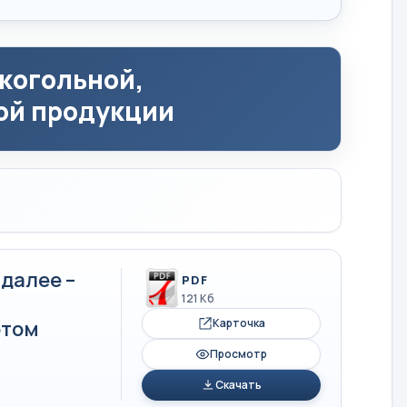
когольной,
ой продукции
далее –
PDF
121 Кб
отом
Карточка
Просмотр
Скачать