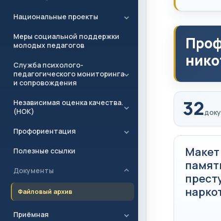
Национальные проекты
Меры социальной поддержки
Проф
молодых педагогов
нико
Служба психолого-
педагогического мониторинга
и сопровождения
32
Независимая оценка качества.
(НОК)
доку
Профориентация
Макет
Полезные ссылки
памятк
Документы
прест
нарко
Файловый архив
Приёмная