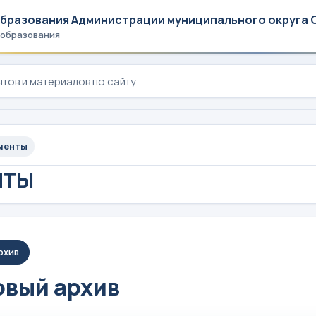
образования Администрации муниципального округа 
 образования
менты
НТЫ
рхив
вый архив