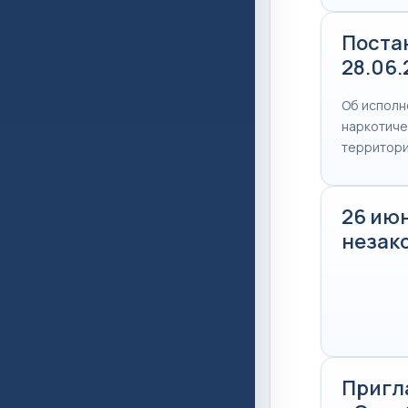
Поста
28.06
Об исполн
наркотиче
территори
26 ию
незак
Пригл