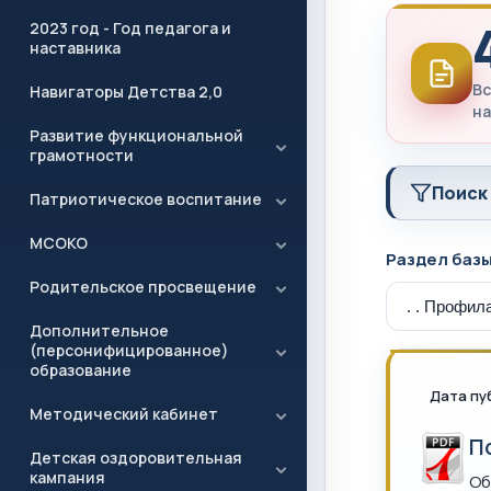
2023 год - Год педагога и
наставника
Вс
Навигаторы Детства 2,0
на
Развитие функциональной
грамотности
Поиск
Патриотическое воспитание
МСОКО
Раздел баз
Родительское просвещение
Дополнительное
(персонифицированное)
образование
Дата пу
Методический кабинет
П
Детская оздоровительная
кампания
Об