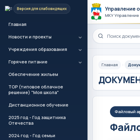
Управление 
Версия для слабовидящих
МКУ Управление
Главная
Поиск по сайту
Новости и проекты
Учреждения образования
Горячее питание
Главная
Доку
Обеспечение жильем
ДОКУМЕ
ТОР (типовое облачное
решение) "Моя школа"
Дистанционное обучение
Файловый а
2025 год - Год защитника
Отечества
Файло
2024 год - Год семьи