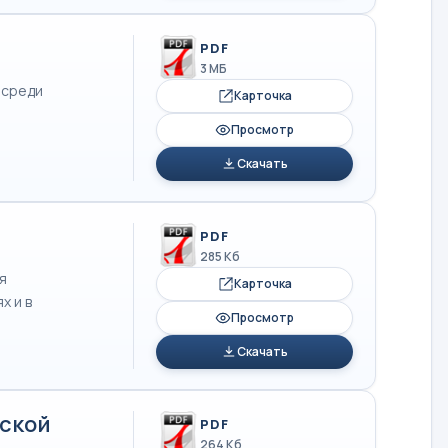
PDF
3 МБ
 среди
Карточка
Просмотр
Скачать
PDF
285 Кб
я
Карточка
х и в
Просмотр
Скачать
йской
PDF
264 Кб