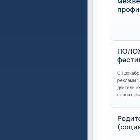
межве
профи
ПОЛОЖ
фести
С 1 декаб
рекламы "
длительно
положении
Родит
(соци