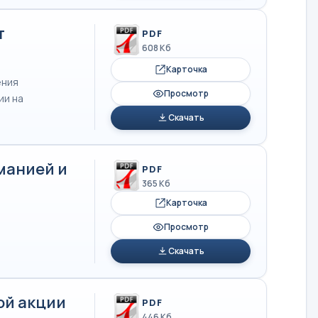
т
PDF
608 Кб
Карточка
ения
Просмотр
ии на
Скачать
манией и
PDF
365 Кб
Карточка
Просмотр
Скачать
ой акции
PDF
446 Кб