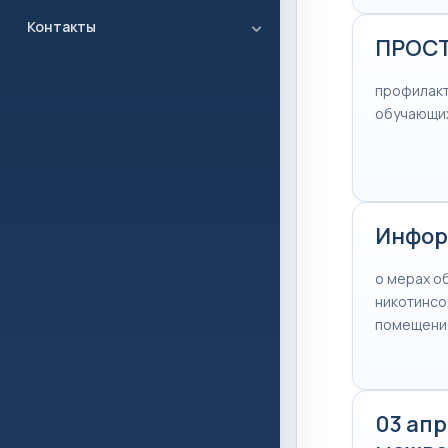
Контакты
ПРОСТ
профилакт
обучающи
Инфор
о мерах о
никотинсо
помещения
03 апр