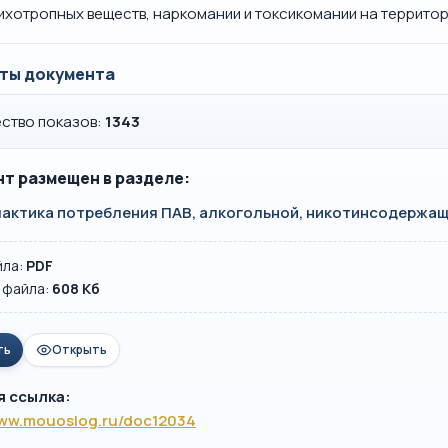
ихотропных веществ, наркомании и токсикомании на террито
ты документа
ство показов:
1343
т размещен в разделе:
актика потребления ПАВ, алкогольной, никотинсодержащ
йла:
PDF
 файла:
608 Кб
ть
Открыть
я ссылка:
www.mouoslog.ru/doc12034