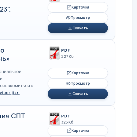
-
3".
Карточка
Просмотр
Скачать
го
PDF
нь»
227 Кб
социальной
Карточка
ки
Просмотр
 ознакомиться в
viberijizn
Скачать
ния СПТ
PDF
325 Кб
Карточка