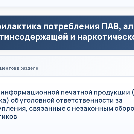
илактика потребления ПАВ, ал
тинсодержащей и наркотическ
ментов в разделе
 информационной печатной продукции (
а) об уголовной ответственности за
упления, связанные с незаконным обор
тиков