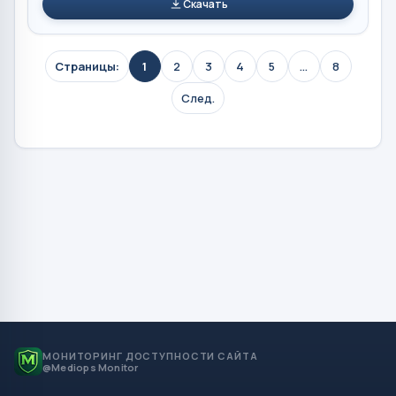
Скачать
Страницы:
1
2
3
4
5
...
8
След.
МОНИТОРИНГ ДОСТУПНОСТИ САЙТА
@Mediops Monitor