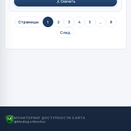
Скачать
Страницы:
1
2
3
4
5
...
8
След.
МОНИТОРИНГ ДОСТУПНОСТИ САЙТА
@Mediops Monitor