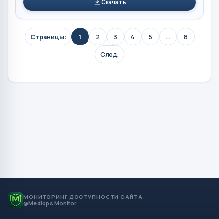
Скачать
Страницы:
1
2
3
4
5
...
8
След.
МОНИТОРИНГ ДОСТУПНОСТИ САЙТА
@Mediops Monitor